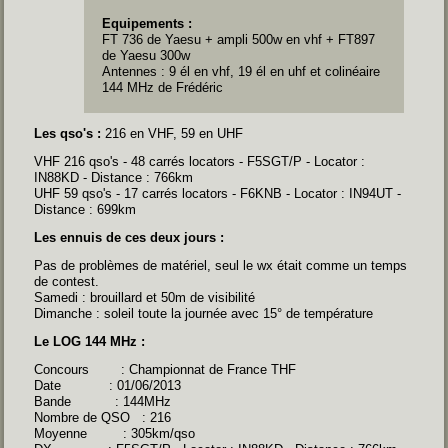
Equipements :
FT 736 de Yaesu + ampli 500w en vhf + FT897
de Yaesu 300w
Antennes : 9 él en vhf, 19 él en uhf et colinéaire
144 MHz de Frédéric
Les qso's :
216 en VHF, 59 en UHF
VHF 216 qso's - 48 carrés locators -
F5SGT/P - Locator :
IN88KD - Distance : 766km
UHF 59 qso's - 17 carrés locators -
F6KNB - Locator : IN94UT -
Distance : 699km
Les ennuis de ces deux jours :
Pas de problèmes de matériel, seul le wx était comme un temps
de contest.
Samedi : brouillard et 50m de visibilité
Dimanche : soleil toute la journée avec 15° de température
Le LOG 144 MHz :
Concours : Championnat de France THF
Date : 01/06/2013
Bande : 144MHz
Nombre de QSO : 216
Moyenne : 305km/qso