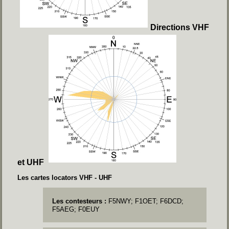
Directions VHF
et UHF
Les cartes locators VHF - UHF
Les contesteurs :
F5NWY; F1OET; F6DCD;
F5AEG; F0EUY