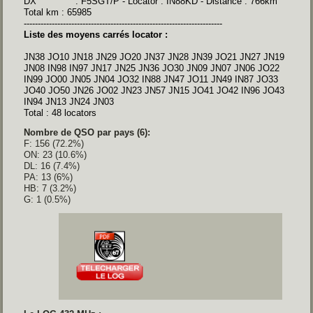
DX : F5SGT/P - Locator : IN88KD - Distance : 766km
Total km : 65985
-----------------------------------------------------------------------
Liste des moyens carrés locator :
JN38 JO10 JN18 JN29 JO20 JN37 JN28 JN39 JO21 JN27 JN19
JN08 IN98 IN97 JN17 JN25 JN36 JO30 JN09 JN07 JN06 JO22
IN99 JO00 JN05 JN04 JO32 IN88 JN47 JO11 JN49 IN87 JO33
JO40 JO50 JN26 JO02 JN23 JN57 JN15 JO41 JO42 IN96 JO43
IN94 JN13 JN24 JN03
Total : 48 locators
Nombre de QSO par pays (6):
F: 156 (72.2%)
ON: 23 (10.6%)
DL: 16 (7.4%)
PA: 13 (6%)
HB: 7 (3.2%)
G: 1 (0.5%)