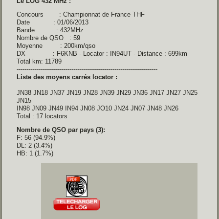
Le LOG 432 MHz :
Concours : Championnat de France THF
Date : 01/06/2013
Bande : 432MHz
Nombre de QSO : 59
Moyenne : 200km/qso
DX : F6KNB - Locator : IN94UT - Distance : 699km
Total km: 11789
------------------------------------------------------------------------
Liste des moyens carrés locator :
JN38 JN18 JN37 JN19 JN28 JN39 JN29 JN36 JN17 JN27 JN25
JN15
IN98 JN09 JN49 IN94 JN08 JO10 JN24 JN07 JN48 JN26
Total : 17 locators
Nombre de QSO par pays (3):
F: 56 (94.9%)
DL: 2 (3.4%)
HB: 1 (1.7%)