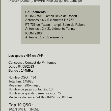
(F4AZF Damien), (F4AFE Nicolas) qui ont participé
Equipements :
ICOM 275E + ampli Beko de Robert
Antennes : 4 x 6 éléments DK7ZB
FT 736 de Yaesu
- ampli Beko de Robert
Antennes : 2 x 21 éléments Tonna
ICOM 9100
Antenne : 1 x 55 éléments
Les qso's : 494
en VHF
Concours : Contest de Printemps
Date : 04/05/2013
Bande : 144MHz
Nombre QSO: 494
Total km: 145925
Moyenne: 295km/qso
Nombre de pays contactés: 13
Nombre de grands carrés locator: 75
Meilleure distance: 9A1N (JN85LI) à 846km
Top 10 QSO :
9A1N 846 km JN85LI
