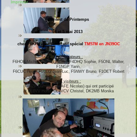
Imprimer
Contest de Printemps
4 et 5 mai 2013
chez F6KFH avec l'indicatif spécial
TM57M en JN39OC
Les opérateurs :
F6HOK Michel, F5PPG Michel, F4DHQ Sophie, F5ONL Walter,
F1NGP Yann,
F6CUC Henri, F1ULQ Jean-Luc,
F5NWY Bruno, F1OET Robert
Les visiteurs :
(F4AZF Damien), (F4AFE Nicolas) qui ont participé
et DL8VV Horst, DL4VCV Christel, DK2MB Monika