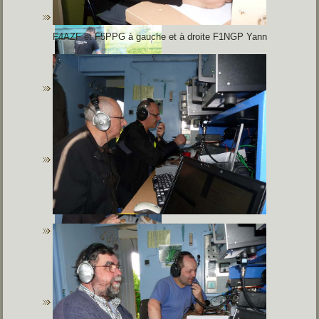
F4AZF et F5PPG à gauche et à droite
F1NGP Yann