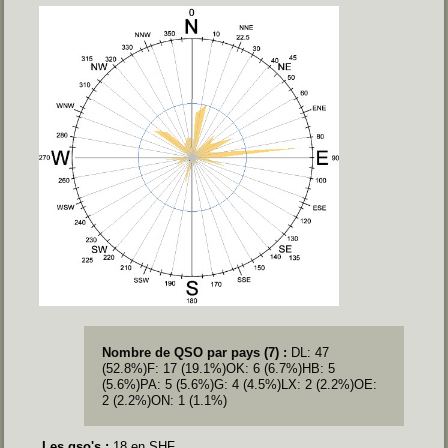
Nombre de QSO par pays (7) :
DL: 47
(52.8%)
F: 17 (19.1%)
OK: 6 (6.7%)
HB: 5
(5.6%)
PA: 5 (5.6%)
G: 4 (4.5%)
LX: 2 (2.2%)
OE:
2 (2.2%)
ON: 1 (1.1%)
Les qso's :
18 en SHF