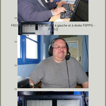
F6CUC Henri et F6HOK Michel à gauche et à droite F5PPG -
F1ULQ