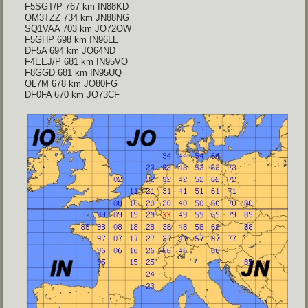
F5SGT/P 767 km IN88KD

OM3TZZ 734 km JN88NG

SQ1VAA 703 km JO72OW

F5GHP 698 km IN96LE

DF5A 694 km JO64ND

F4EEJ/P 681 km IN95VO

F8GGD 681 km IN95UQ

OL7M 678 km JO80FG

DF0FA 670 km JO73CF