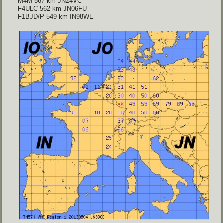
M4M 567 km JN24VC
F4ULC 562 km JN06FU
F1BJD/P 549 km IN98WE