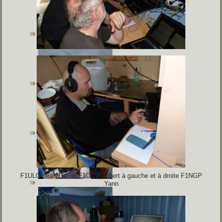
F1ULQ Jean Luc et F1OET Robert à gauche et à droite
F1NGP
Yann