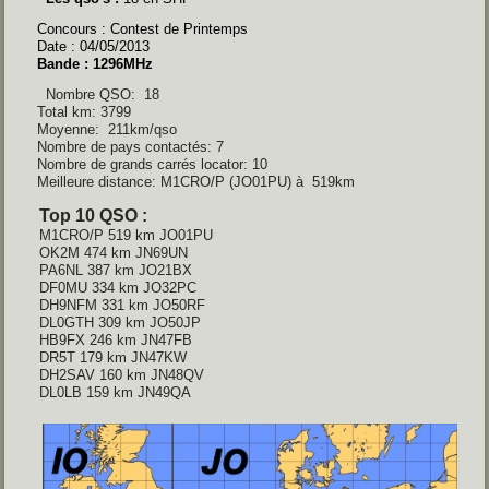
Concours : Contest de Printemps
Date : 04/05/2013
Bande : 1296MHz
Nombre QSO: 18
Total km: 3799
Moyenne: 211km/qso
Nombre de pays contactés: 7
Nombre de grands carrés locator: 10
Meilleure distance: M1CRO/P (JO01PU) à 519km
Top 10 QSO :
M1CRO/P 519 km JO01PU
OK2M 474 km JN69UN
PA6NL 387 km JO21BX
DF0MU 334 km JO32PC
DH9NFM 331 km JO50RF
DL0GTH 309 km JO50JP
HB9FX 246 km JN47FB
DR5T 179 km JN47KW
DH2SAV 160 km JN48QV
DL0LB 159 km JN49QA