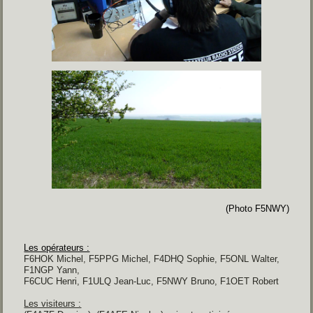
(Photo F5NWY)
Les opérateurs :
F6HOK Michel, F5PPG Michel, F4DHQ Sophie, F5ONL Walter,
F1NGP Yann,
F6CUC Henri, F1ULQ Jean-Luc,
F5NWY Bruno, F1OET Robert
Les visiteurs :