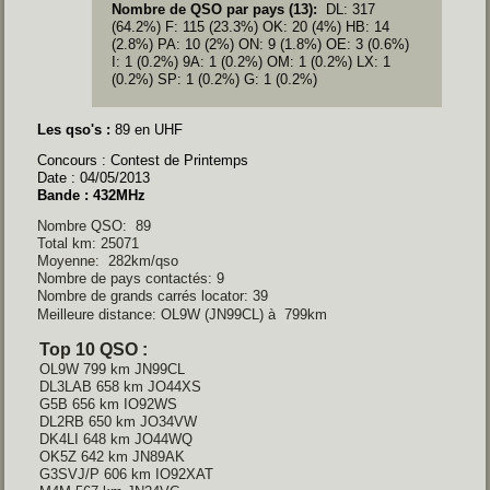
Nombre de QSO par pays (13):
DL: 317
(64.2%) F: 115 (23.3%) OK: 20 (4%) HB: 14
(2.8%) PA: 10 (2%) ON: 9 (1.8%) OE: 3 (0.6%)
I: 1 (0.2%) 9A: 1 (0.2%) OM: 1 (0.2%) LX: 1
(0.2%) SP: 1 (0.2%) G: 1 (0.2%)
Les qso's :
89 en UHF
Concours : Contest de Printemps
Date : 04/05/2013
Bande : 432MHz
Nombre QSO: 89
Total km: 25071
Moyenne: 282km/qso
Nombre de pays contactés: 9
Nombre de grands carrés locator: 39
Meilleure distance: OL9W (JN99CL) à 799km
Top 10 QSO :
OL9W 799 km JN99CL
DL3LAB 658 km JO44XS
G5B 656 km IO92WS
DL2RB 650 km JO34VW
DK4LI 648 km JO44WQ
OK5Z 642 km JN89AK
G3SVJ/P 606 km 
IO92XA
T