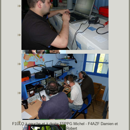
F1ULQ à gauche et à droite F5PPG Michel -
F4AZF Damien
et
F1OET Robert