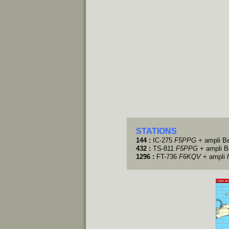
STATIONS
144 :
IC-275
F5PPG
+ ampli B
432 :
TS-811
F5PPG
+ ampli 
1296 :
FT-736
F6KQV
+ ampli