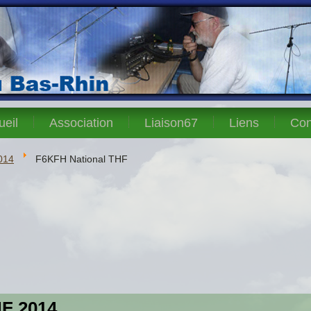
ueil
Association
Liaison67
Liens
Con
014
F6KFH National THF
HF 2014