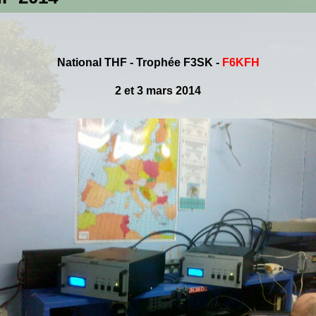
National THF - Trophée F3SK
-
F6KFH
2 et 3 mars 2014