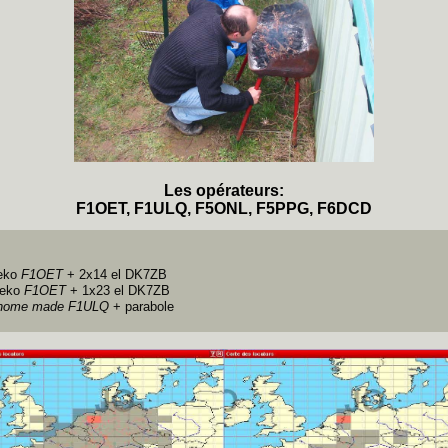
Les opérateurs:
F1OET, F1ULQ, F5ONL, F5PPG, F6DCD
eko
F1OET
+ 2x14 el DK7ZB
Beko
F1OET
+ 1x23 el DK7ZB
home made F1ULQ
+ parabole