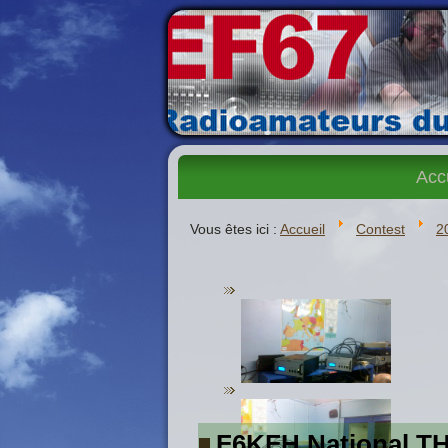
Acc
Vous êtes ici :
Accueil
Contest
2
F6KFH National T