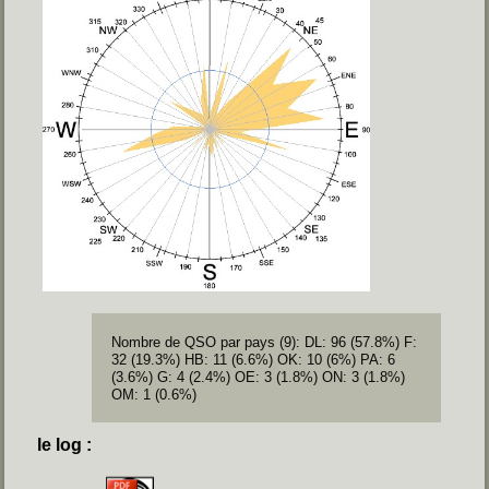
Nombre de QSO par pays (9): DL: 96 (57.8%) F:
32 (19.3%) HB: 11 (6.6%) OK: 10 (6%) PA: 6
(3.6%) G: 4 (2.4%) OE: 3 (1.8%) ON: 3 (1.8%)
OM: 1 (0.6%)
le log :