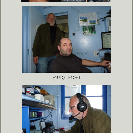
F1ULQ - F1OET