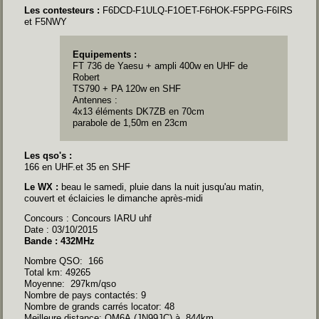
Les contesteurs :
F6DCD-F1ULQ-F1OET-F6HOK-F5PPG-F6IRS
et F5NWY
Equipements :
FT 736 de Yaesu + ampli 400w en UHF de
Robert
TS790 + PA 120w en SHF
Antennes :
4x13 éléments DK7ZB en 70cm
parabole de 1,50m en 23cm
Les qso's :
166 en UHF.et 35 en SHF
Le WX :
beau le samedi, pluie dans la nuit jusqu'au matin,
couvert et éclaicies le dimanche après-midi
Concours : Concours IARU uhf
Date : 03/10/2015
Bande : 432MHz
Nombre QSO: 166
Total km: 49265
Moyenne: 297km/qso
Nombre de pays contactés: 9
Nombre de grands carrés locator: 48
Meilleure distance: OM6A (JN99JC) à 844km