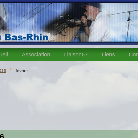
ueil
Association
Liaison67
Liens
Con
016
février
16