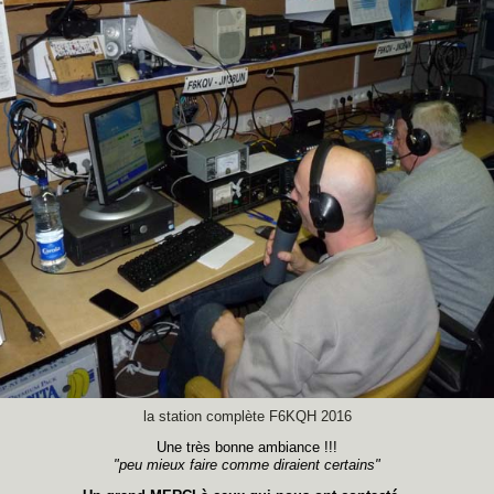
la station complète F6KQH 2016
Une très bonne ambiance !!!
"peu mieux faire comme diraient certains"