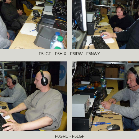
F5LGF - F6HIX - F6IRW - F5NWY
F0GRC - F5LGF