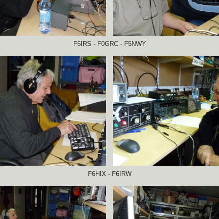
F6IRS - F0GRC - F5NWY
F6HIX - F6IRW