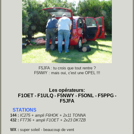
F5JFA : tu crois que tout rentre ?
F5NWY : mais oui, c'est une OPEL !!!
Les opérateurs:
F1OET - F1ULQ - F5NWY - F5ONL - F5PPG -
F5JFA
STATIONS
144 :
IC275 + ampli F6HOK + 2x11 TONNA
432 :
FT736 + ampli F1OET
+ 2x23 DK7ZB
WX :
super soleil - beaucoup de vent