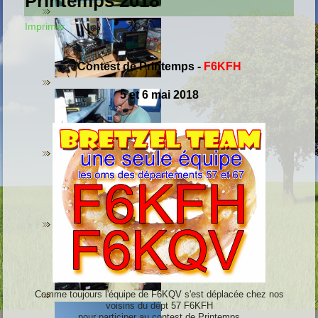
Printemps 2018
Imprimer
Contest de Printemps
-
F6KFH
5 et 6 mai 2018
Comme toujours l'équipe de F6KQV s'est déplacée chez nos
voisins du dépt 57 F6KFH
pour participer au contest de Printemps