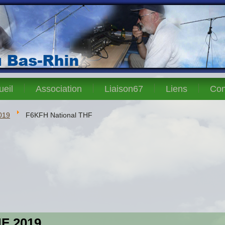
ueil
Association
Liaison67
Liens
Con
019
F6KFH National THF
HF 2019