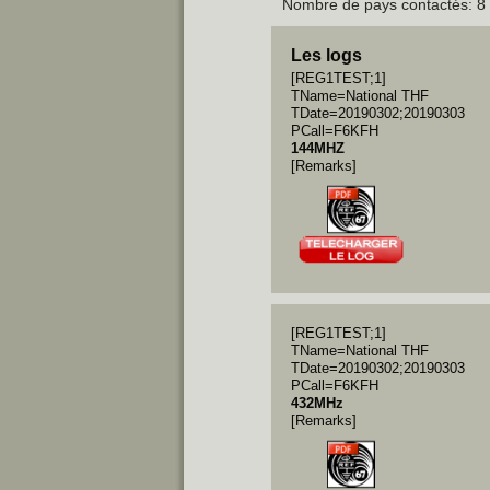
Nombre de pays contactés: 8 
Les logs
[REG1TEST;1]
TName=National THF
TDate=20190302;20190303
PCall=F6KFH
144MHZ
[Remarks]
[REG1TEST;1]
TName=National THF
TDate=20190302;20190303
PCall=F6KFH
432MHz
[Remarks]