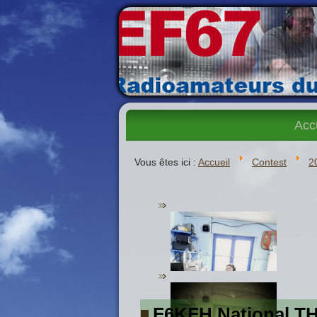
Acc
Vous êtes ici :
Accueil
Contest
2
F6KFH National T