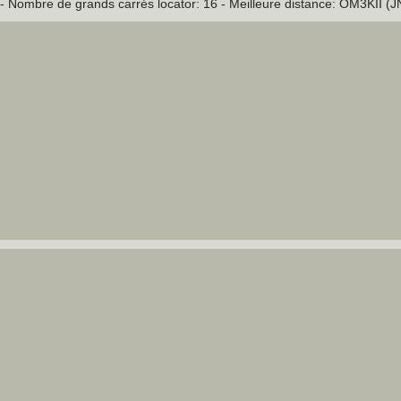
- Nombre de grands carrés locator: 16 - Meilleure distance: OM3KII