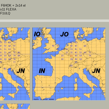
e F6HOK
+ 2x14 el
2x11 FLEXA
i F1ULQ