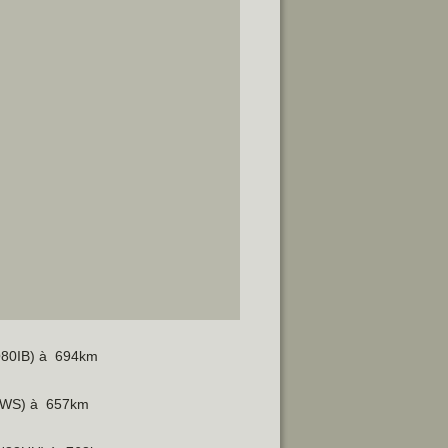
JO80IB) à 694km
O92WS) à 657km