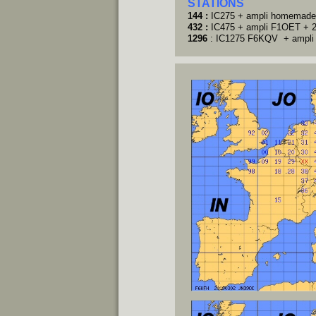
STATIONS
144 :
IC275 +
ampli homemad
432 :
IC475 + ampli F1OET + 
1296
: IC1275 F6KQV + ampl