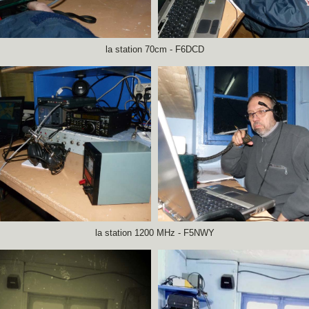
la station 70cm - F6DCD
la station 1200 MHz - F5NWY