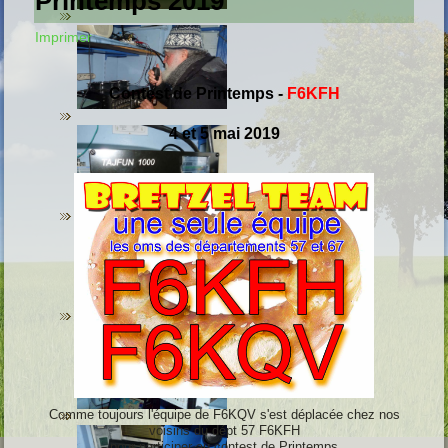
Printemps 2019
Imprimer
Contest de Printemps
-
F6KFH
4 et 5 mai 2019
Comme toujours l'équipe de F6KQV s'est déplacée chez nos
voisins du dépt 57 F6KFH
pour participer au contest de Printemps