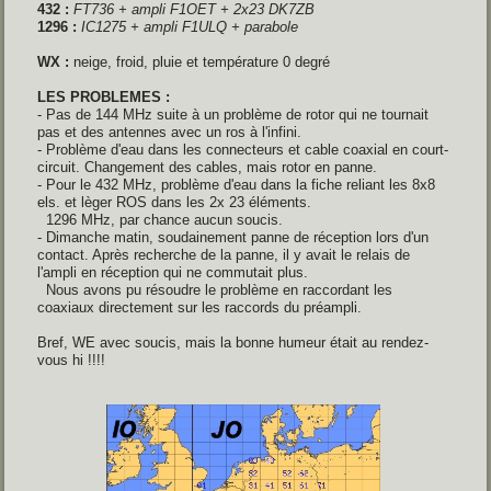
432 :
FT736 + ampli F1OET
+ 2x23 DK7ZB
1296 :
IC1275 + ampli F1ULQ
+ parabole
WX :
neige, froid, pluie et température 0 degré
LES PROBLEMES :
- Pas de 144 MHz suite à un problème de rotor qui ne tournait
pas et des antennes avec un ros à l'infini.
- Problème d'eau dans les connecteurs et cable coaxial en court-
circuit. Changement des cables, mais rotor en panne.
- Pour le 432 MHz, problème d'eau dans la fiche reliant les 8x8
els. et lèger ROS dans les 2x 23 éléments.
1296 MHz, par chance aucun soucis.
- Dimanche matin, soudainement panne de réception lors d'un
contact. Après recherche de la panne, il y avait le relais de
l'ampli en réception qui ne commutait plus.
Nous avons pu résoudre le problème en raccordant les
coaxiaux directement sur les raccords du préampli.
Bref, WE avec soucis, mais la bonne humeur était au rendez-
vous hi !!!!