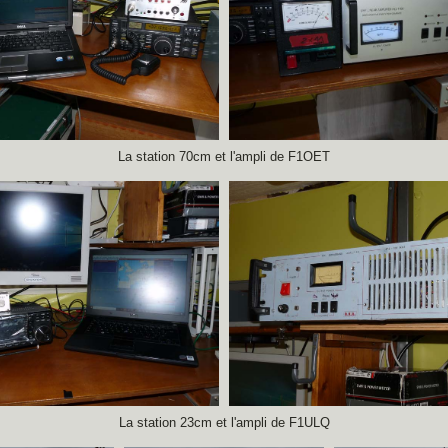
La station 70cm et l'ampli de F1OET
La station 23cm et l'ampli de F1ULQ