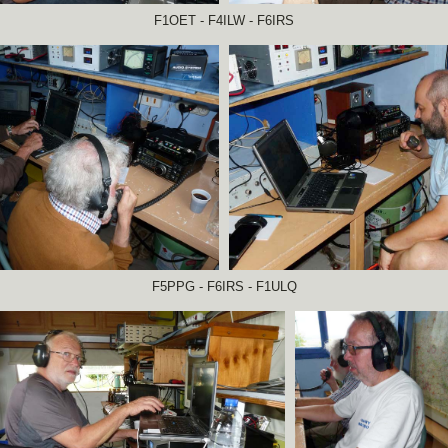
F1OET - F4ILW - F6IRS
F5PPG - F6IRS - F1ULQ