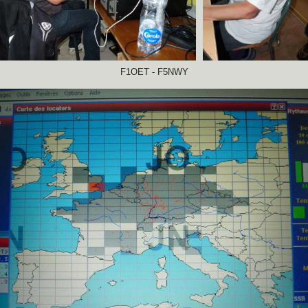
F1OET - F5NWY