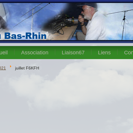
ueil
Association
Liaison67
Liens
Con
021
juillet F6KFH