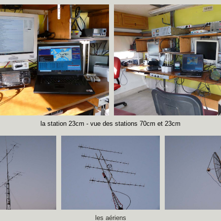
la station 23cm - vue des stations 70cm et 23cm
les aériens