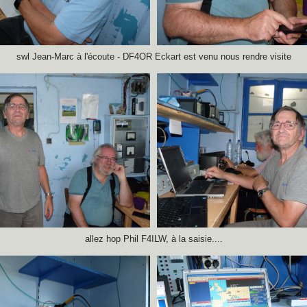
swl Jean-Marc à l'écoute - DF4OR Eckart est venu nous rendre visite
allez hop Phil F4ILW, à la saisie....