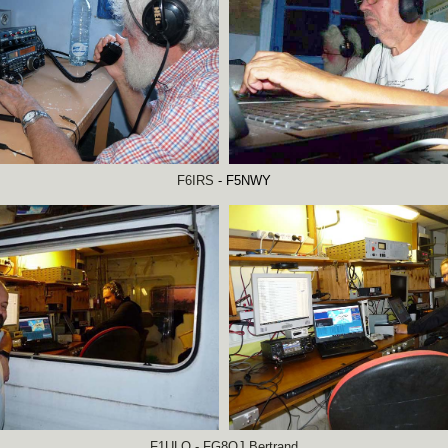
F6IRS
- F5NWY
F1ULQ - FG8OJ Bertrand