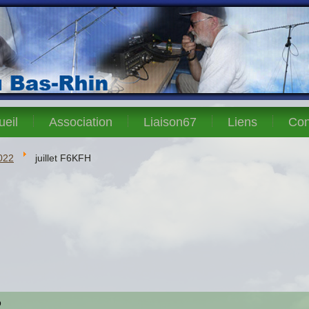
ueil
Association
Liaison67
Liens
Con
022
juillet F6KFH
2