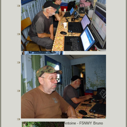
F1OET Robert - F4ELX Antoine - F5NWY Bruno