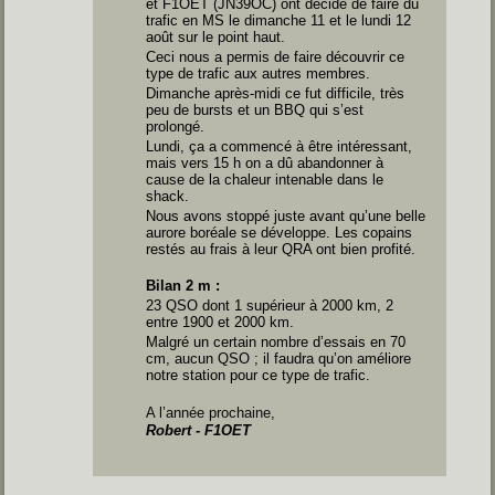
et F1OET (JN39OC) ont décidé de faire du
trafic en MS le dimanche 11 et le lundi 12
août sur le point haut.
Ceci nous a permis de faire découvrir ce
type de trafic aux autres membres.
Dimanche après-midi ce fut difficile, très
peu de bursts et un BBQ qui s’est
prolongé.
Lundi, ça a commencé à être intéressant,
mais vers 15 h on a dû abandonner à
cause de la chaleur intenable dans le
shack.
Nous avons stoppé juste avant qu’une belle
aurore boréale se développe. Les copains
restés au frais à leur QRA ont bien profité.
Bilan 2 m :
23 QSO dont 1 supérieur à 2000 km, 2
entre 1900 et 2000 km.
Malgré un certain nombre d’essais en 70
cm, aucun QSO ; il faudra qu’on améliore
notre station pour ce type de trafic.
A l’année prochaine,
Robert - F1OET