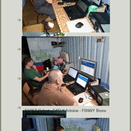
F1OET Robert - F4ELX Antoine - F5NWY Bruno