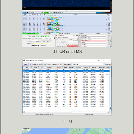
UT9UR en JTMS
le log