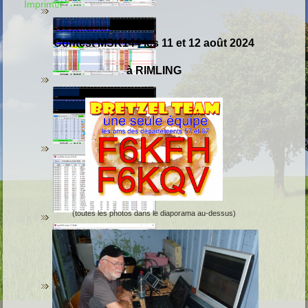
Imprimer
C
ontest
MSK144 les 11 et 12 août 2024
à RIMLING
(toutes les photos dans le diaporama au-dessus)