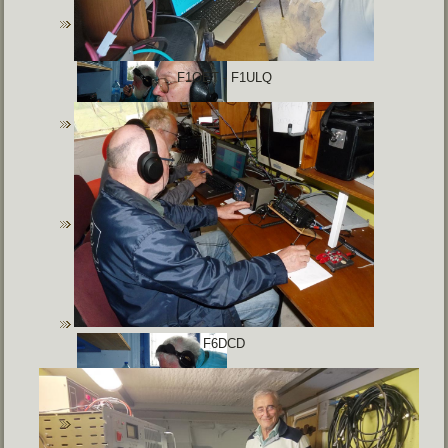
F1OET - F1ULQ
F6DCD