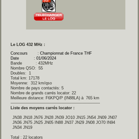
Le LOG 432 MHz :
Concours : Championnat de France THF
Date : 01/06/2024
Bande : 432MHz
Nombre QSO: 55
Doubles: 1
Total km: 17178
Moyenne: 312 km/qso
Nombre de pays contactés: 5
Nombre de grands carrés locator: 22
Meilleure distance: F6KPQ/P (IN88LA) à 765 km
------------------------------------------------------------------------
Liste des moyens carrés locator :
 JN38 JN18 JN76 JN28 JN39 JO10 JN15 JN54 JN09 JN07 
 JN36 JN75 JN25 JN05 IN88 JN37 JN29 JN08 JO70 IN94 
 JN34 JN19 
Total : 22 locators