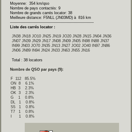
Moyenne: 354 km/qso
Nombre de pays contactés: 9
Nombre de grands carrés locator: 38
Meilleure distance: F5NLL (JN03MD) à 816 km
-----------------------------------------------------------------------
Liste des carrés locator :
 JN38 JN18 JO10 JN25 JN19 JO20 JN28 JN15 JN04 JN36   
 JN07 JN39 JN29 JN17 JN08 JN09 JN05 IN98 IN88 JN37 
 IN99 JN03 JO70 JN35 JN13 JN27 JO02 JO40 IN97 JN86 
 JN06 JN89 IN94 JN24 JN33 JN63 JN55 JN16  
 Total : 38 locators
Nombre de QSO par pays (9):
F  112   85.5%

ON  8    6.1%

HB  3    2.3%

OK  3    2.3%

G    1    0.8%

DL   1    0.8%

S5   1    0.8%

T7   1    0.8%

I      1    0.8%