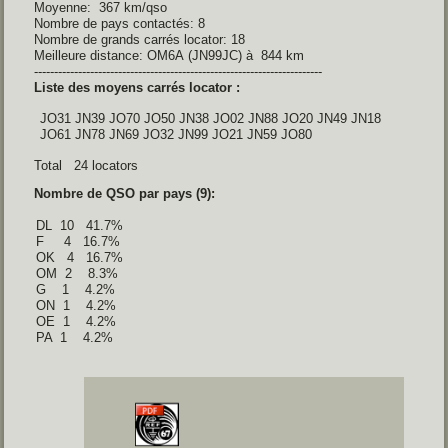
Moyenne: 367 km/qso
Nombre de pays contactés: 8
Nombre de grands carrés locator: 18
Meilleure distance: OM6A (JN99JC) à 844 km
------------------------------------------------------------------------
Liste des moyens carrés locator :
 JO31 JN39 JO70 JO50 JN38 JO02 JN88 JO20 JN49 JN18 
 JO61 JN78 JN69 JO32 JN99 JO21 JN59 JO80 
Total 24 locators
Nombre de QSO par pays (9):
DL  10   41.7% 

F     4   16.7% 

OK   4   16.7% 

OM  2    8.3% 

G    1    4.2% 

ON  1    4.2% 

OE  1    4.2% 

PA  1    4.2% 