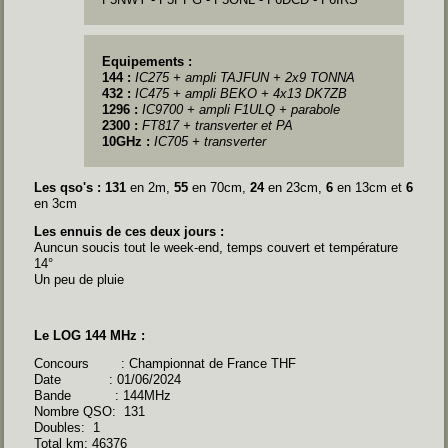
Equipements :
144 :
IC275 + ampli TAJFUN + 2x9 TONNA
432 :
IC475 + ampli BEKO
+ 4x13 DK7ZB
1296 :
IC9700 + ampli F1ULQ
+ parabole
2300 :
FT817 + transverter et PA
10GHz :
IC705 + transverter
Les qso's : 131
en 2m,
55
en 70cm,
24
en 23cm,
6
en 13cm et
6
en 3cm
Les ennuis de ces deux jours :
Auncun soucis tout le week-end, temps couvert et température
14°
Un peu de pluie
Le LOG 144 MHz :
Concours : Championnat de France THF
Date : 01/06/2024
Bande : 144MHz
Nombre QSO: 131
Doubles: 1
Total km: 46376