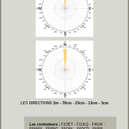
LES DIRECTIONS
2m - 70cm - 23cm - 13cm - 3cm
Les contesteurs :
F1OET - F1ULQ - F4ILW -
F5NWY - F5PPG - F5ONL - F6DCD - F6IRS