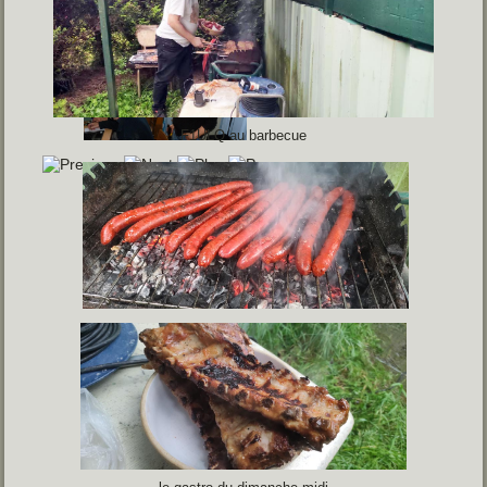
F1ULQ au barbecue