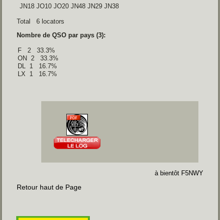
 JN18 JO10 JO20 JN48 JN29 JN38 
Total 6 locators
Nombre de QSO par pays (3):
F   2   33.3% 

ON  2   33.3% 

DL  1   16.7% 

LX  1   16.7%  
à bientôt F5NWY
Retour haut de Page