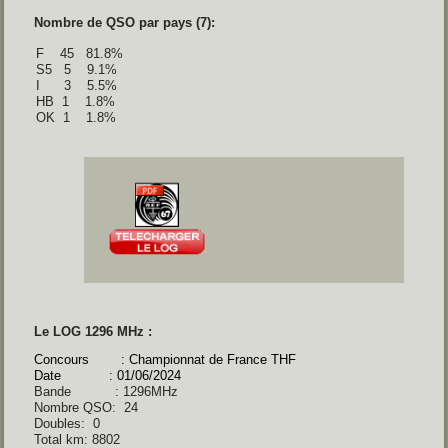
Nombre de QSO par pays (7):
F    45   81.8% 

S5   5    9.1% 

I      3    5.5% 

HB  1    1.8%  

OK  1    1.8% 
Le LOG 1296 MHz :
Concours : Championnat de France THF
Date : 01/06/2024
Bande : 1296MHz
Nombre QSO: 24
Doubles: 0
Total km: 8802