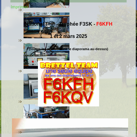
Imprimer
National THF - Trophée F3SK
-
F6KFH
1 et 2 mars 2025
(toutes les photos dans le diaporama au-dessus)