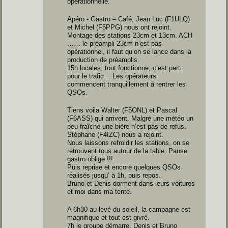
opérationnelle.
Apéro - Gastro – Café, Jean Luc (F1ULQ)
et Michel (F5PPG) nous ont rejoint.
Montage des stations 23cm et 13cm. ACH
…… le préampli 23cm n’est pas
opérationnel, il faut qu’on se lance dans la
production de préamplis.
15h locales, tout fonctionne, c’est parti
pour le trafic… Les opérateurs
commencent tranquillement à rentrer les
QSOs.
Tiens voila Walter (F5ONL) et Pascal
(F6ASS) qui arrivent. Malgré une météo un
peu fraîche une bière n’est pas de refus.
Stéphane (F4IZC) nous a rejoint.
Nous laissons refroidir les stations, on se
retrouvent tous autour de la table. Pause
gastro oblige !!!
Puis reprise et encore quelques QSOs
réalisés jusqu’ à 1h, puis repos.
Bruno et Denis dorment dans leurs voitures
et moi dans ma tente.
A 6h30 au levé du soleil, la campagne est
magnifique et tout est givré.
7h le groupe démarre, Denis et Bruno