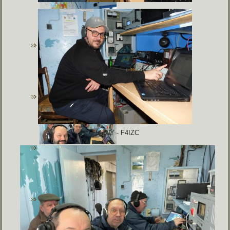
F5NWY - F4IZC