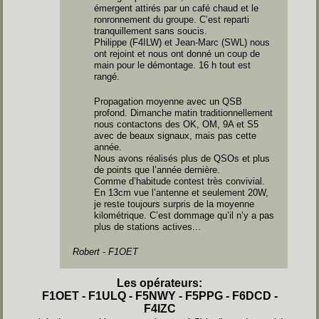
émergent attirés par un café chaud et le
ronronnement du groupe. C’est reparti
tranquillement sans soucis.
Philippe (F4ILW) et Jean-Marc (SWL) nous
ont rejoint et nous ont donné un coup de
main pour le démontage. 16 h tout est
rangé.
Propagation moyenne avec un QSB
profond. Dimanche matin traditionnellement
nous contactons des OK, OM, 9A et S5
avec de beaux signaux, mais pas cette
année.
Nous avons réalisés plus de QSOs et plus
de points que l’année dernière.
Comme d’habitude contest très convivial.
En 13cm vue l’antenne et seulement 20W,
je reste toujours surpris de la moyenne
kilométrique. C’est dommage qu’il n’y a pas
plus de stations actives...
Robert - F1OET
Les opérateurs:
F1OET - F1ULQ - F5NWY - F5PPG - F6DCD -
F4IZC