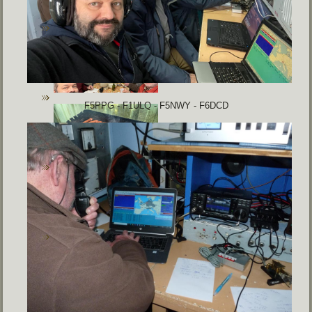
F5PPG - F1ULQ - F5NWY - F6DCD