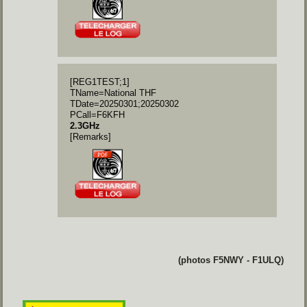
[REG1TEST;1]
TName=National THF
TDate=20250301;20250302
PCall=F6KFH
2.3GHz
[Remarks]
(photos F5NWY - F1ULQ)