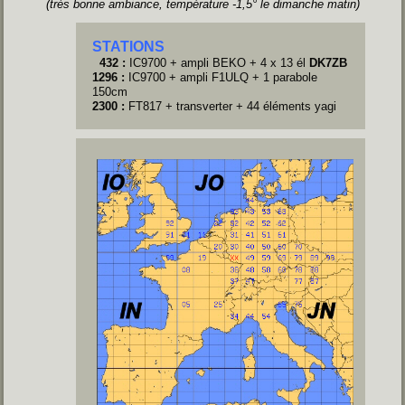
(très bonne ambiance, température -1,5° le dimanche matin)
STATIONS
432 :
IC9700 +
ampli BEKO + 4 x 13
él
DK7ZB
1296 :
IC9700 + ampli F1ULQ + 1 parabole
150cm
2300 :
FT817 + transverter + 44 éléments yagi