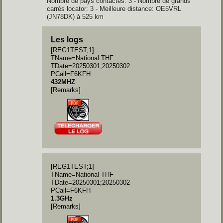
Nombre de pays contactés: 3 - Nombre de grands
carrés locator: 3 - Meilleure distance: OE5VRL
(JN78DK) à 525 km
Les logs
[REG1TEST;1]
TName=National THF
TDate=20250301;20250302
PCall=F6KFH
432MHZ
[Remarks]
[REG1TEST;1]
TName=National THF
TDate=20250301;20250302
PCall=F6KFH
1.3GHz
[Remarks]