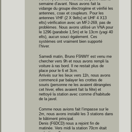
semaine d’avant. Nous avons fait la
vidange du groupe électrogène et vérifié les
antennes, coax et coupleurs. Pour les
antennes VHF (2 X 9elts) et UHF 4 X13
elts) vérification avec un MFJ-269, pas de
problèmes. Nous avons utilisé un VNA pour
le 1296 (parabole 1,5m) et le 13cm (yagi 40
elts), aucun souci également. Ces
systèmes ont vraiment bien supporté
l’hiver.
Samedi matin, Bruno F5NWY est venu me
chercher vers 9h et nous avons rempli la
voiture à ras bord. Il ne restait plus de
place pour le 6 et 3cm.
Arrivés sur les lieux vers 11h, nous avons
commencé par balayer les crottes de
souris (personne ne les avaient dérangées
cet hiver, elles avaient fait la fête) et
nettoyé la station avec comme d’habitude
de la javel.
Comme nous avions fait l’impasse sur le
2m, nous avons installé les 3 stations dans
le bâtiment principal.
Denis (F6DCD) nous a rejoint fin de
matinée. Vers midi la station 70cm était