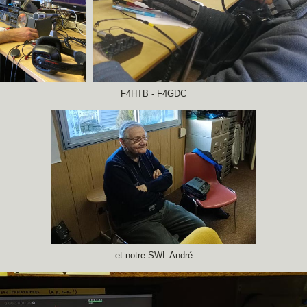
F4HTB - F4GDC
et notre SWL André