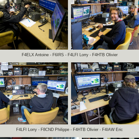
F4ELX Antoine - F6IRS - F4LFI Lorry - F4HTB Olivier
F4LFI Lorry - F8CND Philippe - F4HTB Olivier - F4IAW Eric