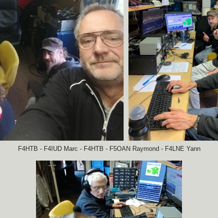
F4HTB - F4IUD Marc - F4HTB - F5OAN Raymond - F4LNE Yann