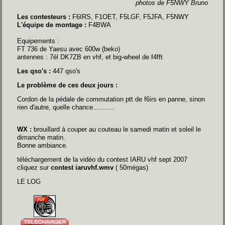
photos de F5NWY Bruno
Les contesteurs :
F6IRS, F1OET, F5LGF, F5JFA, F5NWY
L'équipe de montage :
F4BWA
Equipements :
FT 736 de Yaesu avec 600w (beko)
antennes : 7él DK7ZB en vhf, et big-wheel de f4fft
Les qso's :
447 qso's
Le problème de ces deux jours :
Cordon de la pédale de commutation ptt de f6irs en panne, sinon
rien d'autre, quelle chance...........
WX :
brouillard à couper au couteau le samedi matin et soleil le
dimanche matin.
Bonne ambiance.
téléchargement de la vidéo du contest IARU vhf sept 2007
cliquez sur
contest iaruvhf.wmv
( 50mégas)
LE LOG