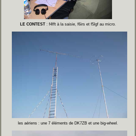
LE CONTEST
: f4fft à la saisie, f6irs et f5lgf au micro.
les aériens : une 7 éléments de DK7ZB et une big-wheel.