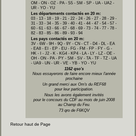
OM - ON - OZ - PA - S5 - SM - SP - UA - UA2 -
UR - YO - YU
Les départements contactés en 20 m:
03 - 13 - 18 - 19 - 21 - 22 - 24 - 26 - 27 - 28 - 29 -
31 - 33 - 34 - 35 - 39 - 40 - 41 - 44 - 47 - 54 - 57 -
60 - 61 - 63 - 66 - 67 - 68 - 69 - 73 - 74 - 77 - 78 -
82 - 83 - 85 - 86 - 89 - 93 - 94
Les pays contactés en 20 m:
3V - 6W - 9H - 9Q - 9Y - CN - CT - D4 - DL - EA
- EA8 - EI - EP - EU - FG - FM - FP - FY - G -
HK - I - J2 - K - KG4 - KP4 - LA - LY - LZ - OE -
OH - ON - PA - PY - SM - SV - TA - TF - TZ - UA
- UA9 - UN - UR - VE - YB - YO - YU
1162 qso's
Nous essayerons de faire encore mieux l'année
prochaine
Un grand merci aux Om's du REF68
pour leur participation.
Nous les avons également invités
pour le concours du CDF au mois de juin 2008
au Champ du Feu.
73 qro de F6KQV
Retour haut de Page