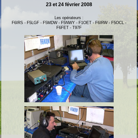
23 et 24 février 2008
Les opérateurs :
F6IRS - F5LGF - F5MDW - F5NWY - F1OET - F6IRW - F5OCL -
F6FET - T97F