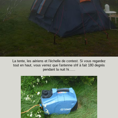
La tente, les aériens et l'échelle de contest. Si vous regardez
tout en haut, vous verrez que l'antenne shf à fait 180 degrés
pendant la nuit hi......