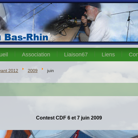
ueil
Association
Liaison67
Liens
Con
vant 2012
2009
juin
C
ontest
CDF 6 et 7 juin 2009