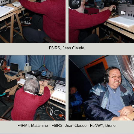
F6IRS, Jean Claude.
F4FMI, Malamine - F6IRS, Jean Claude - F5NWY, Bruno.