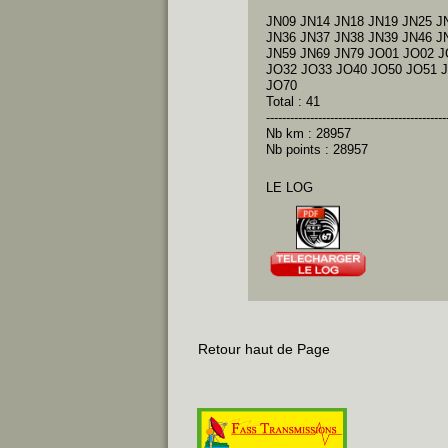
JN09 JN14 JN18 JN19 JN25 J
JN36 JN37 JN38 JN39 JN46 J
JN59 JN69 JN79 JO01 JO02 J
JO32 JO33 JO40 JO50 JO51 
JO70
Total : 41
---------------------------------------------
Nb km : 28957
Nb points : 28957
LE LOG
Retour haut de Page