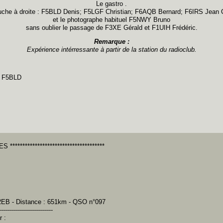
Le gastro .
uche à droite : F5BLD Denis; F5LGF Christian; F6AQB Bernard; F6IRS Jean 
et le photographe habituel F5NWY Bruno
sans oublier le passage de F3XE Gérald et F1UIH Frédéric.
Remarque :
Expérience intérressante à partir de la station du radioclub.
 F5BLD
 **************************************
2EB - Distance : 651km - QSO n°097
---------------------------
r :