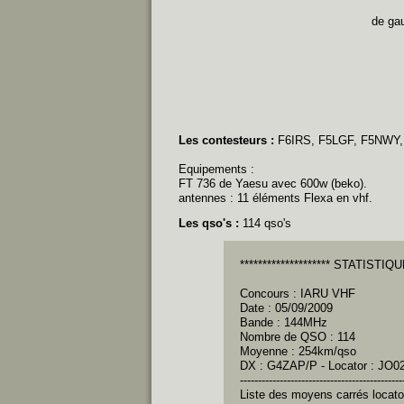
de ga
Les contesteurs :
F6IRS, F5LGF, F5NWY,
Equipements :
FT 736 de Yaesu avec 600w (beko).
antennes : 11 éléments Flexa en vhf.
Les qso's :
114 qso's
******************** STATISTIQUES
Concours : IARU VHF
Date : 05/09/2009
Bande : 144MHz
Nombre de QSO : 114
Moyenne : 254km/qso
DX : G4ZAP/P - Locator : JO0
---------------------------------------------
Liste des moyens carrés locato