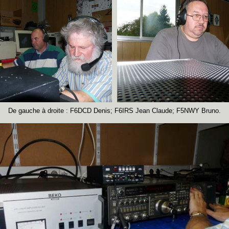
De gauche à droite : F6DCD Denis; F6IRS Jean Claude; F5NWY Bruno.