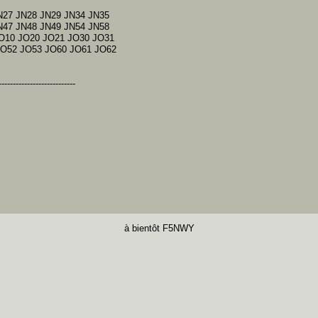
N27 JN28 JN29 JN34 JN35
N47 JN48 JN49 JN54 JN58
O10 JO20 JO21 JO30 JO31
JO52 JO53 JO60 JO61 JO62
---------------------------
à bientôt F5NWY