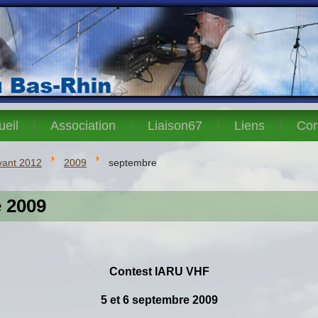
ueil
Association
Liaison67
Liens
Con
vant 2012
2009
septembre
 2009
C
o
ntest
IARU VHF
5 et 6 septembre 2009