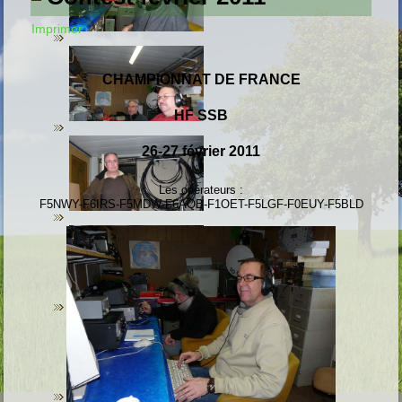
Imprimer
CHAMPIONNAT DE FRANCE
HF SSB
26-27 février 2011
Les opérateurs :
F5NWY-F6IRS-F5MDW-F6AQB-F1OET-F5LGF-F0EUY-F5BLD