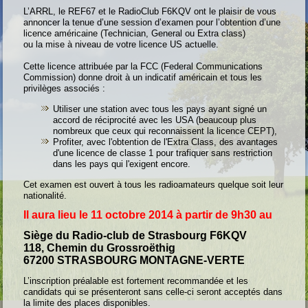
L’ARRL, le REF67 et le RadioClub F6KQV ont le plaisir de vous
annoncer la tenue d’une session d’examen pour l’obtention d’une
licence américaine (Technician, General ou Extra class)
ou la mise à niveau de votre licence US actuelle.
Cette licence attribuée par la FCC (Federal Communications
Commission) donne droit à un indicatif américain et tous les
privilèges associés :
Utiliser une station avec tous les pays ayant signé un
accord de réciprocité avec les USA (beaucoup plus
nombreux que ceux qui reconnaissent la licence CEPT),
Profiter, avec l'obtention de l'Extra Class, des avantages
d'une licence de classe 1 pour trafiquer sans restriction
dans les pays qui l'exigent encore.
Cet examen est ouvert à tous les radioamateurs quelque soit leur
nationalité.
Il aura lieu le 11 octobre 2014 à partir de 9h30 au
Siège du Radio-club de Strasbourg F6KQV
118, Chemin du Grossroëthig
67200 STRASBOURG MONTAGNE-VERTE
L’inscription préalable est fortement recommandée et les
candidats qui se présenteront sans celle-ci seront acceptés dans
la limite des places disponibles.