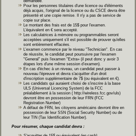
demandée.
Pour les personnes titulaires d'une licence ou d'éléments
déjà acquis, l'original de la licence ou du CSCE devra être
présenté et une copie remise. Il n'y a pas de service de
copie sur place.
Le montant des frais est de 15$ pour l'examen.
L'équivalent en € sera accepté.
Les calculatrices à mémoire ou programmables seront
acceptées uniquement s'il est possible de prouver qu'elles
sont entièrement effacées.
L’examen commence par le niveau "Technician". En cas
de réussite, le candidat peut poursuivre par l'examen
"General" puis l'examen "Extra» (il peut donc y avoir 3
étapes lors d'une même session d’examen).
En cas d'échec à un niveau, un candidat peut passer à
nouveau l'épreuve et devra s'acquitter d'un droit
d'inscription supplémentaire de 7$ (ou équivalent en €).
Les candidats qui auraient choisi de s'inscrire à la base
ULS (Universal Licencing System) de la FCC
préalablement à la session (
http://wireless.fcc.gov/uls
)
devront être en possession de leur FRN (FCC
Registration Number)
A défaut de FRN, les citoyens américains devront être en
possession de leur SSN (Social Security Number) ou de
leur TIN (Tax Identification Number).
Pour résumer, chaque candidat devra :
S'acquitter de 15$ ou équivalent (en cash)