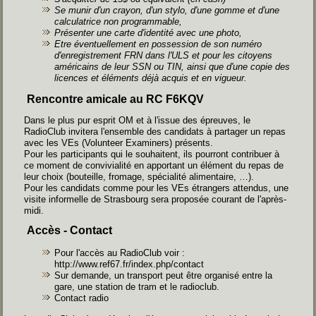
Se munir d'un crayon, d'un stylo, d'une gomme et d'une
calculatrice non programmable,
Présenter une carte d'identité avec une photo,
Etre éventuellement en possession de son numéro
d'enregistrement FRN dans l'ULS et pour les citoyens
américains de leur SSN ou TIN, ainsi que d'une copie des
licences et éléments déjà acquis et en vigueur.
Rencontre amicale au RC F6KQV
Dans le plus pur esprit OM et à l'issue des épreuves, le
RadioClub invitera l'ensemble des candidats à partager un repas
avec les VEs (Volunteer Examiners) présents.
Pour les participants qui le souhaitent, ils pourront contribuer à
ce moment de convivialité en apportant un élément du repas de
leur choix (bouteille, fromage, spécialité alimentaire, …).
Pour les candidats comme pour les VEs étrangers attendus, une
visite informelle de Strasbourg sera proposée courant de l'après-
midi.
Accès - Contact
Pour l'accès au RadioClub voir :
http://www.ref67.fr/index.php/contact
Sur demande, un transport peut être organisé entre la
gare, une station de tram et le radioclub.
Contact radio