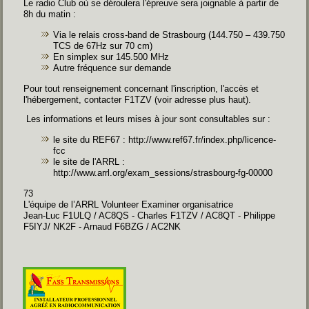
Le radio Club où se déroulera l'épreuve sera joignable à partir de
8h du matin :
Via le relais cross-band de Strasbourg (144.750 – 439.750
TCS de 67Hz sur 70 cm)
En simplex sur 145.500 MHz
Autre fréquence sur demande
Pour tout renseignement concernant l'inscription, l'accès et
l'hébergement, contacter F1TZV (voir adresse plus haut).
Les informations et leurs mises à jour sont consultables sur :
le site du REF67 :
http://www.ref67.fr/index.php/licence-
fcc
le site de l'ARRL :
http://www.arrl.org/exam_sessions/strasbourg-fg-00000
73
L'équipe de l’ARRL Volunteer Examiner organisatrice
Jean-Luc F1ULQ / AC8QS - Charles F1TZV / AC8QT
-
Philippe
F5IYJ/ NK2F - Arnaud F6BZG / AC2NK