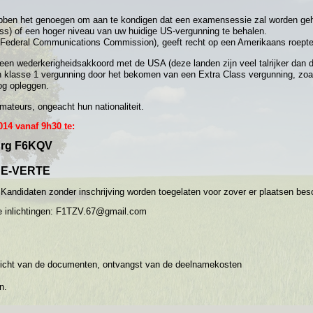
en het genoegen om aan te kondigen dat een examensessie zal worden ge
ss) of een hoger niveau van uw huidige US-vergunning te behalen.
Federal Communications Commission), geeft recht op een Amerikaans roepte
een wederkerigheidsakkoord met de USA (deze landen zijn veel talrijker dan 
 klasse 1 vergunning door het bekomen van een Extra Class vergunning, zoal
og opleggen.
mateurs, ongeacht hun nationaliteit.
014 vanaf 9h30 te:
urg F6KQV
E-VERTE
Kandidaten zonder inschrijving worden toegelaten voor zover er plaatsen besc
 inlichtingen:
F1TZV.67@gmail.com
zicht van de documenten, ontvangst van de deelnamekosten
n.