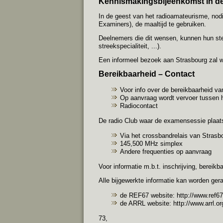
Kennismakingsbijeenkomst in 
In de geest van het radioamateurisme, no
Examiners), de maaltijd te gebruiken.
Deelnemers die dit wensen, kunnen hun ste
streekspecialiteit, ...).
Een informeel bezoek aan Strasbourg zal 
Bereikbaarheid – Contact
Voor info over de bereikbaarheid v
Op aanvraag wordt vervoer tussen he
Radiocontact
De radio Club waar de examensessie plaats
Via het crossbandrelais van Stras
145,500 MHz simplex
Andere frequenties op aanvraag
Voor informatie m.b.t. inschrijving, berei
Alle bijgewerkte informatie kan worden ger
de REF67 website:
http://www.ref67
de ARRL website:
http://www.arrl.
73,