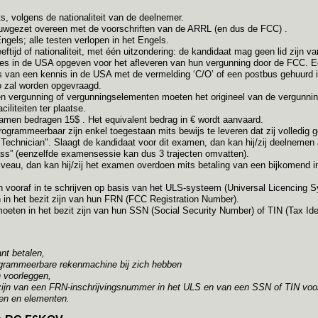
ts, volgens de nationaliteit van de deelnemer.
auwgezet overeen met de voorschriften van de ARRL (en dus de FCC) .
Engels; alle testen verlopen in het Engels.
ftijd of nationaliteit, met één uitzondering: de kandidaat mag geen lid zijn v
s in de USA opgeven voor het afleveren van hun vergunning door de FCC. Ee
s van een kennis in de USA met de vermelding ‘C/O’ of een postbus gehuurd 
to zal worden opgevraagd.
n vergunning of vergunningselementen moeten het origineel van de vergunni
iliteiten ter plaatse.
xamen bedragen 15$ . Het equivalent bedrag in € wordt aanvaard.
rammeerbaar zijn enkel toegestaan mits bewijs te leveren dat zij volledig ge
Technician". Slaagt de kandidaat voor dit examen, dan kan hij/zij deelnemen
ass” (eenzelfde examensessie kan dus 3 trajecten omvatten).
iveau, dan kan hij/zij het examen overdoen mits betaling van een bijkomend in
 vooraf in te schrijven op basis van het ULS-systeem (Universal Licencing
 in het bezit zijn van hun FRN (FCC Registration Number).
ten in het bezit zijn van hun SSN (Social Security Number) of TIN (Tax Iden
ant betalen,
rogrammeerbare rekenmachine bij zich hebben
n voorleggen,
t zijn van een FRN-inschrijvingsnummer in het ULS en van een SSN of TIN vo
en en elementen.