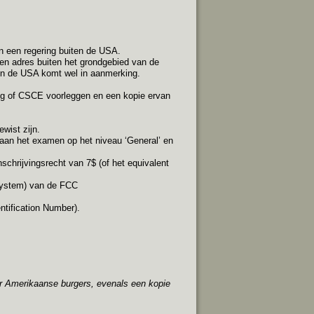
an een regering buiten de USA.
n adres buiten het grondgebied van de
in de USA komt wel in aanmerking.
ng of CSCE voorleggen en een kopie ervan
wist zijn.
 aan het examen op het niveau ‘General’ en
schrijvingsrecht van 7$ (of het equivalent
 System) van de FCC
tification Number).
or Amerikaanse burgers, evenals een kopie