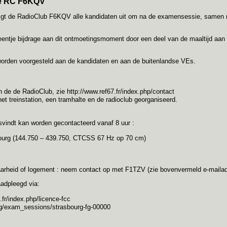
de RC F6KQV
digt de RadioClub F6KQV alle kandidaten uit om na de examensessie, samen
entje bijdrage aan dit ontmoetingsmoment door een deel van de maaltijd aan t
worden voorgesteld aan de kandidaten en aan de buitenlandse VEs.
an de de RadioClub, zie
http://www.ref67.fr/index.php/contact
t treinstation, een tramhalte en de radioclub georganiseerd.
vindt kan worden gecontacteerd vanaf 8 uur :
bourg (144.750 – 439.750, CTCSS 67 Hz op 70 cm)
kbaarheid of logement : neem contact op met F1TZV (zie bovenvermeld e-mailad
aadpleegd via:
.fr/index.php/licence-fcc
org/exam_sessions/strasbourg-fg-00000