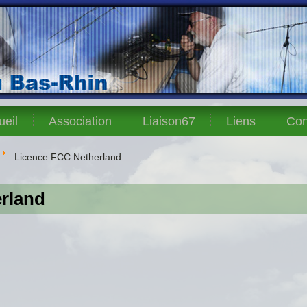
ueil
Association
Liaison67
Liens
Con
Licence FCC Netherland
rland