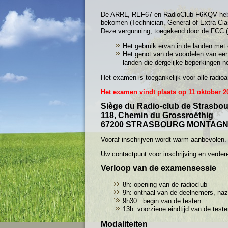
De ARRL, REF67 en RadioClub F6KQV hebb
bekomen (Technician, General of Extra Cla
Deze vergunning, toegekend door de FCC (
Het gebruik ervan in de landen met 
Het genot van de voordelen van een
landen die dergelijke beperkingen n
Het examen is toegankelijk voor alle radioa
Het examen vindt plaats op 11 oktober 2
Siège du Radio-club de Strasbo
118, Chemin du Grossroëthig
67200 STRASBOURG MONTAGN
Vooraf inschrijven wordt warm aanbevolen. 
Uw contactpunt voor inschrijving en verdere
Verloop van de examensessie
8h: opening van de radioclub
9h: onthaal van de deelnemers, na
9h30 : begin van de testen
13h: voorziene eindtijd van de teste
Modaliteiten