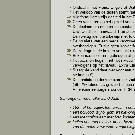
Onthaal in het Frans, Engels of Dui
Het verloop van de testen stemt n
Alle formulieren zijn gesteld in het 
Geen vereisten op het gebied van lee
De deelnemers moeten een postadre
USA wordt niet aanvaard. Een adre
Een wettig identiteitsbewijs met fo
De houders van een reeds verworve
overhandigen. Er zijn geen kopieerfac
De bijdrage in de kosten van het e
Rekenmachines met geheugen of prog
Het examen begint met het niveau "
vervolgens op het niveau “Extra Cl
Slaagt de kandidaat niet voor een n
bedrag in €).
De kandidaten die verkozen om zich
(
http://wireless.fcc.gov/uls
), moeten
Amerikaanse burgers zonder FRN moe
Samengevat moet elke kandidaat:
15$ - of het equivalent ervan - cont
een poltlood, stylo, gom en niet-p
een identiteitskaart met foto kunne
indien van toepassing: in het bezi
van de reeds verworven vergunning