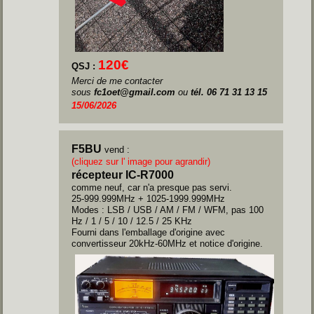
120€
QSJ :
Merci de me contacter
sous
fc1oet@gmail.com
ou
tél. 06 71 31 13 15
15/06/2026
F5BU
vend :
(cliquez sur l' image pour agrandir)
récepteur IC-R7000
comme neuf, car n'a presque pas servi.
25-999.999MHz + 1025-1999.999MHz
Modes : LSB / USB / AM / FM / WFM, pas 100
Hz / 1 / 5 / 10 / 12.5 / 25 KHz
Fourni dans l'emballage d'origine avec
convertisseur 20kHz-60MHz et notice d'origine.