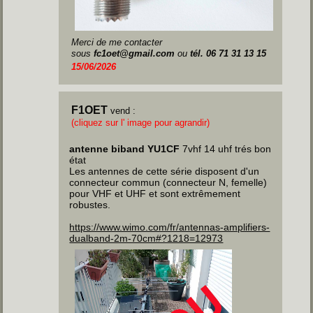
Merci de me contacter
sous
fc1oet@gmail.com
ou
tél. 06 71 31 13 15
15/06/2026
F1OET
vend :
(cliquez sur l' image pour agrandir)
antenne biband YU1CF
7vhf 14 uhf trés bon
état
Les antennes de cette série disposent d'un
connecteur commun (connecteur N, femelle)
pour VHF et UHF et sont extrêmement
robustes.
https://www.wimo.com/fr/antennas-amplifiers-
dualband-2m-70cm#?1218=12973