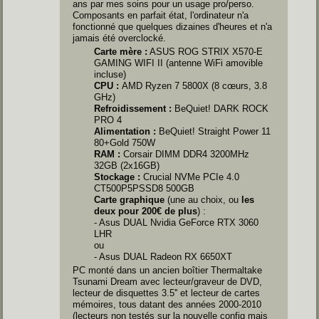
ans par mes soins pour un usage pro/perso.
Composants en parfait état, l'ordinateur n'a
fonctionné que quelques dizaines d'heures et n'a
jamais été overclocké.
Carte mère :
ASUS ROG STRIX X570-E
GAMING WIFI II (antenne WiFi amovible
incluse)
CPU :
AMD Ryzen 7 5800X (8 cœurs, 3.8
GHz)
Refroidissement :
BeQuiet! DARK ROCK
PRO 4
Alimentation :
BeQuiet! Straight Power 11
80+Gold 750W
RAM :
Corsair DIMM DDR4 3200MHz
32GB (2x16GB)
Stockage :
Crucial NVMe PCIe 4.0
CT500P5PSSD8 500GB
Carte graphique
(une au choix, ou
les
deux pour 200€ de plus
) :
- Asus DUAL Nvidia GeForce RTX 3060
LHR
ou
- Asus DUAL Radeon RX 6650XT
PC monté dans un ancien boîtier Thermaltake
Tsunami Dream avec lecteur/graveur de DVD,
lecteur de disquettes 3.5'' et lecteur de cartes
mémoires, tous datant des années 2000-2010
(lecteurs non testés sur la nouvelle config mais