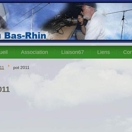
ueil
Association
Liaison67
Liens
Con
11
pot 2011
011