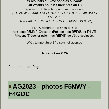
Les résultats du vote sont les suivants :
48 votants pour les membres du CA
5 pouvoirs
+ 14 votes par correspondance
(F1TZV 46 - F4AKU 44 - F4AVI 47
- F4HTB 45 -
F4ILW 47 -
F5LLZ 45
F5NWY 48
-
F6CMB 47 - F6IRS 45 - MASSON B. 28)
F6IRS remercie les Oms et YLs
ainsi que F5MMP Christian (Président du REF68) et F4IVR
Vincent (Trésorier adjoint du REF68) de s'être déplacés.
WX : température 17°, soleil et averses
A bientôt en 2024
Retour haut de Page
AG2023 - photos F5NWY -
F4GDC