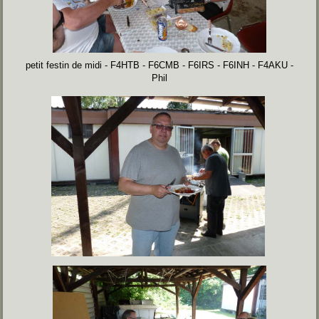
petit festin de midi - F4HTB - F6CMB - F6IRS - F6INH - F4AKU -
Phil