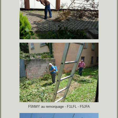
F5NWY au remorquage - F1LFL - F5JFA