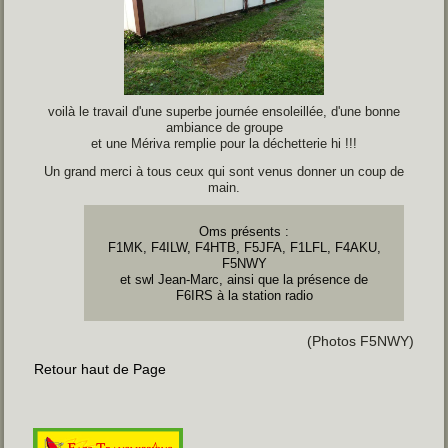
voilà le travail d'une superbe journée ensoleillée, d'une bonne
ambiance de groupe
et une Mériva remplie pour la déchetterie hi !!!
Un grand merci à tous ceux qui sont venus donner un coup de
main.
Oms présents :
F1MK, F4ILW, F4HTB, F5JFA, F1LFL, F4AKU,
F5NWY
et swl Jean-Marc, ainsi que la présence de
F6IRS à la station radio
(Photos F5NWY)
Retour haut de Page