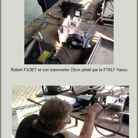
Robert F1OET et son transverter 23cm piloté par le FT817 Yaesu