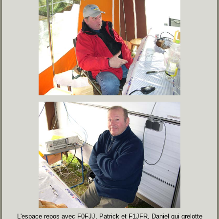
L'espace repos avec F0FJJ, Patrick et F1JFR, Daniel qui grelotte