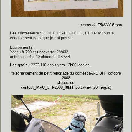
photos de F5NWY Bruno
Les contesteurs :
F1OET, F5AEG, F0FJJ, F1JFR et j'oublie
certainement ceux que je n'ai pas vu.
Equipements :
Yaesu ft 790 et transverter 28/432.
antennes : 4 x 10 éléments DK7ZB.
Les qso's :
???? 110 qso's vers 12h00 locales.
téléchargement du petit reportage du contest IARU UHF octobre
2008
cliquez sur
contest_IARU_UHF2008_f8khh-port.wmv
(20 mégas)