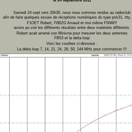
le 24 septembre 2011
Samedi 24 sept vers 20h30, nous nous sommes rendus au radioclub
afin de faire quelques essais de réceptions numériques du type psk31, rtty, 
F1OET Robert, F6BZG Arnaud et moi même F5NWY
avons pu voir les différents résultats entre deux matériels différents.
Robert avait amené son Minivna pour mesurer les deux antennes
FB53 et la delta loop
Voici les courbes ci-dessous :
La delta loop 7, 14, 21, 24, 28, 50, 144 MHz pour commencer !!!