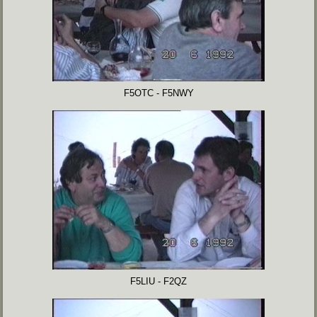
F5OTC - F5NWY
F5LIU - F2QZ