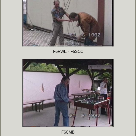
F5RWE - F5SCC
F6CMB