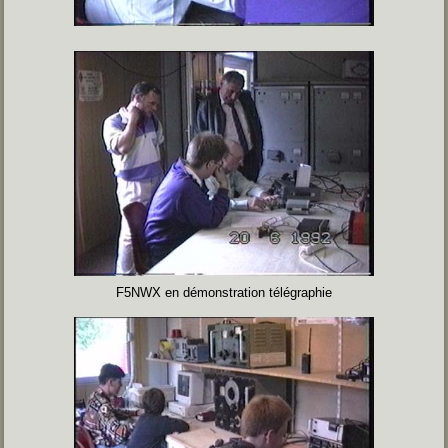
F5NWX en démonstration télégraphie