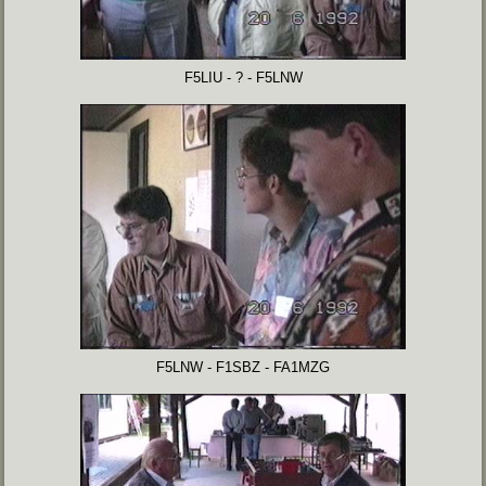
F5LIU - ? - F5LNW
F5LNW - F1SBZ - FA1MZG