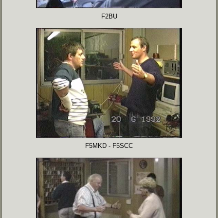
F2BU
F5MKD - F5SCC