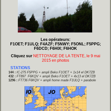
Les opérateurs:
F1OET; F1ULQ; F4AZF; F5NWY; F5ONL; F5PPG;
F6DCD; F6HIX; F6HOK
Cliquez sur
NETTOYAGE DE LA TENTE, le 9 mai
2015 en photos
STATIONS
144 :
IC-275 F5PPG + ampli Beko F1OET + 1x14 el DK7ZB
432 :
FT897 F6KQV
+ ampli Beko F1OET + 4x13 el DK7ZB
1296 :
FT736 F6KQV + ampli home made F1ULQ + parabole