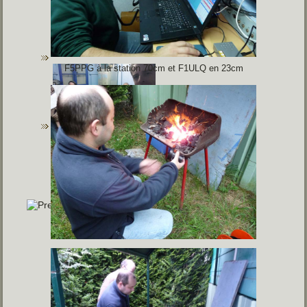
F5PPG à la station 70cm et F1ULQ en 23cm