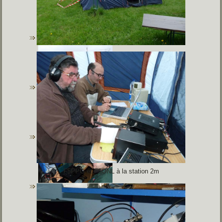
F5PPG et F5ONL à la station 2m