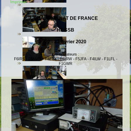
Imprimer
CHAMPIONNAT DE FRANCE
HF SSB
22 - 23 février 2020
Les opérateurs :
F6IRS - F5NWY - F4ELX - F6IRW - F5JFA - F4ILW - F1LFL -
F1GWR