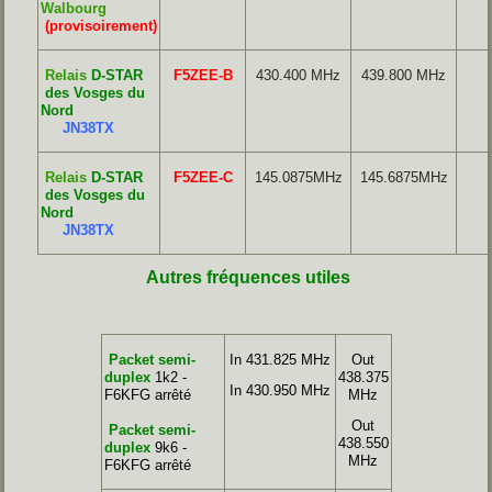
Walbourg
(provisoirement)
Relais
D-STAR
F5ZEE-B
430.400 MHz
439.800 MHz
des Vosges du
Nord
JN38TX
Relais
D-STAR
F5ZEE-C
145.0875MHz
145.6875MHz
des Vosges du
Nord
JN38TX
Autres fréquences utiles
Packet semi-
In 431.825 MHz
Out
duplex
1k2
-
438.375
In 430.950 MHz
F6KFG arrêté
MHz
Out
Packet semi-
438.550
duplex
9k6
-
MHz
F6KFG
arrêté