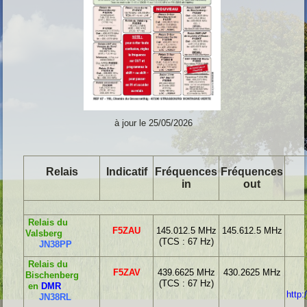
à jour le 25/05/2026
Relais
Indicatif
Fréquences
Fréquences
in
out
Relais du
F5ZAU
145.012.5 MHz
145.612.5 MHz
Valsberg
(
TCS : 67 Hz)
JN38PP
Relais du
F5ZAV
439.6625 MHz
430.2625 MHz
Bischenberg
(TCS : 67 Hz)
en
DMR
http:
JN38RL