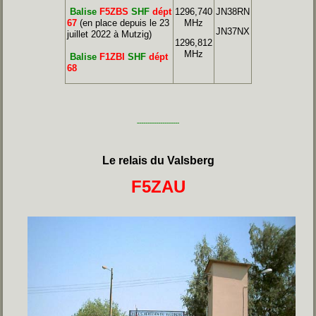
Balise
F5ZBS
SHF
dépt
1296,740
JN38RN
67
(en place depuis le 23
MHz
JN37NX
juillet 2022 à Mutzig)
1296,812
MHz
Balise
F1ZBI
SHF
dépt
68
--------------------
Le relais du Valsberg
F5ZAU