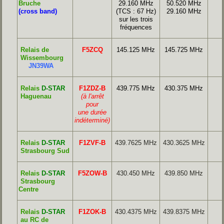
Bruche
29.160 MHz
50.520 MHz
(cross band)
(TCS : 67 Hz)
29.160 MHz
sur les trois
fréquences
Relais de
F5ZCQ
145.125 MHz
145.725 MHz
Wissembourg
JN39WA
Relais
D-STAR
F1ZDZ-B
439.775 MHz
430.375 MHz
Haguenau
(à l'arrêt
pour
une durée
indéterminé)
Relais
D-STAR
F1ZVF-B
439.7625 MHz
430.3625 MHz
Strasbourg
Sud
Relais
D-STAR
F5ZOW-B
430.450 MHz
439.850 MHz
Strasbourg
Centre
Relais
D-STAR
F1ZOK-B
430.4375 MHz
439.8375 MHz
au RC de