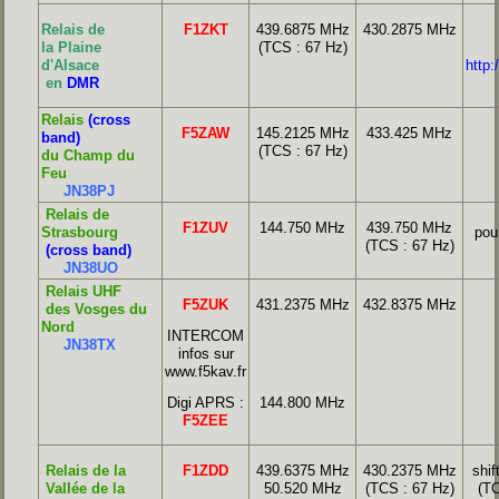
Relais de
F1ZKT
439.6875 MHz
430.2875 MHz
la Plaine
(TCS : 67 Hz)
d'Alsace
http:
en
DMR
Relais
(cross
F5ZAW
145.2125 MHz
433.425 MHz
band)
(
TCS : 67 Hz)
du Champ du
Feu
JN38PJ
Relais de
F1ZUV
144.750 MHz
439.750 MHz
Strasbourg
pou
(TCS : 67 Hz)
(cross band)
JN38UO
Relais UHF
F5ZUK
431.2375 MHz
432.8375 MHz
des Vosges du
Nord
INTERCOM
JN38TX
infos sur
www.f5kav.
fr
Digi APRS :
144.800 MHz
F5ZEE
Relais de la
F1ZDD
439.6375 MHz
430.2375 MHz
shi
Vallée de la
50.520 MHz
(TCS : 67 Hz)
(TC