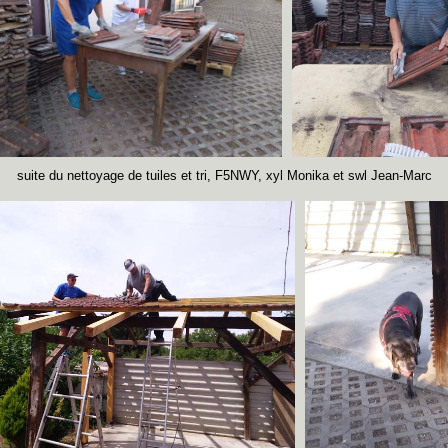
suite du nettoyage de tuiles et tri, F5NWY, xyl Monika et swl Jean-Marc