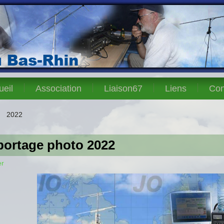
ueil
Association
Liaison67
Liens
Con
2022
portage photo 2022
er