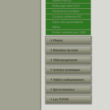
Station F6KQV
Nettoyage sept 2010
Gimbrett en portable
Courbes antennes RC
Salon des associations
listing
Portes ouvertes juin 1992
Photos
Réunions du mois
Téléchargements
Articles techniques
Vidéos radioamateurs
Qsl en instance
Les TUTOS