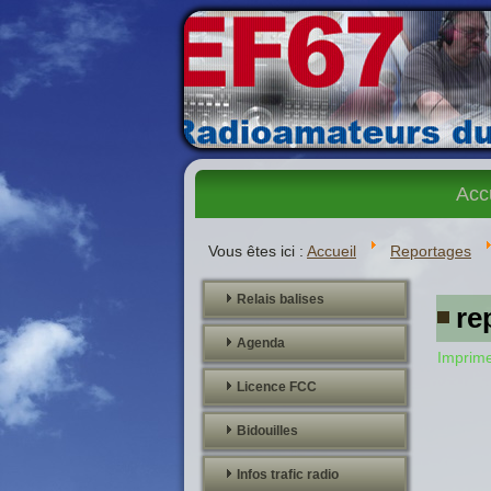
Acc
Vous êtes ici :
Accueil
Reportages
Relais balises
re
Agenda
Imprim
Licence FCC
Bidouilles
Infos trafic radio