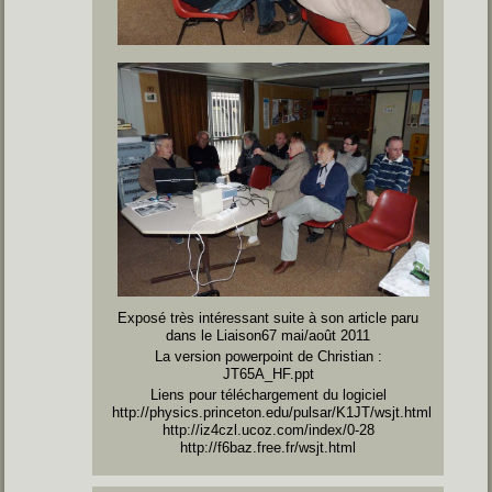
Exposé très intéressant suite à son article paru
dans le
Liaison67 mai/août 2011
La version powerpoint de Christian :
JT65A_HF.ppt
Liens pour téléchargement du logiciel
http://physics.princeton.edu/pulsar/K1JT/wsjt.html
http://iz4czl.ucoz.com/index/0-28
http://f6baz.free.fr/wsjt.html