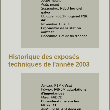
Juillet
:
néant
Août:
néant
Septembre:
F5BU
logiciel
galva
Octobre:
F5LGF
logiciel FSK
441
Novembre:
F5AEG
Ergonomie de la station
contest
Décembre:
Pot de fin d'année
Historique des exposés
techniques de l'année 2003
Janvier
:
F1MK
Vsat
Février:
F6FBM
adaptations
d'impédances
Mars:
F6DCD
Considérations sur les
filtres R F
Avril
:
F6LAE
Ant deca en