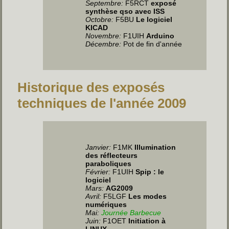
Septembre:
F5RCT
exposé
synthèse qso avec ISS
Octobre:
F5BU
Le logiciel
KICAD
Novembre:
F1UIH
Arduino
Décembre:
Pot de fin d'année
Historique des exposés
techniques de l'année 2009
Janvier:
F1MK
Illumination
des réflecteurs
paraboliques
Février:
F1UIH
Spip : le
logiciel
Mars:
AG2009
Avril:
F5LGF
Les modes
numériques
Mai:
Journée Barbecue
Juin
:
F1OET
Initiation à
LINUX