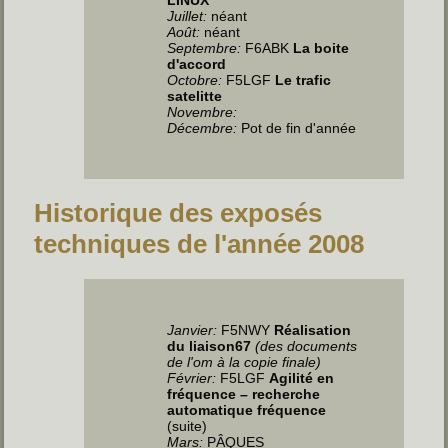
Juillet
:
néant
Août:
néant
Septembre:
F6ABK
La boite
d'accord
Octobre:
F5LGF
Le trafic
satelitte
Novembre:
Décembre:
Pot de fin d'année
Historique des exposés
techniques de l'année 2008
Janvier:
F5NWY
Réalisation
du liaison67
(des documents
de l'om à la copie finale)
Février:
F5LGF
Agilité en
fréquence – recherche
automatique fréquence
(suite)
Mars:
PÂQUES