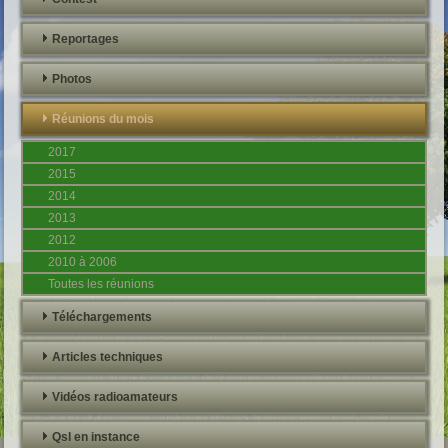
Reportages
Photos
Réunions du mois
2017
2015
2014
2013
2012
2010 à 2006
Toutes les réunions
Téléchargements
Articles techniques
Vidéos radioamateurs
Qsl en instance