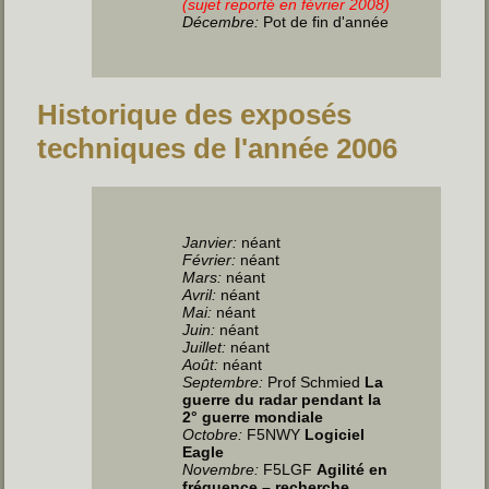
(sujet reporté en février 2008)
Décembre:
Pot de fin d'année
Historique des exposés
techniques de l'année 2006
Janvier
:
néant
Février:
néant
Mars:
néant
Avril
:
néant
Mai
:
néant
Juin
:
néant
Juillet
:
néant
Août:
néant
Septembre:
Prof Schmied
La
guerre du radar pendant la
2° guerre mondiale
Octobre:
F5NWY
Logiciel
Eagle
Novembre:
F5LGF
Agilité en
fréquence – recherche