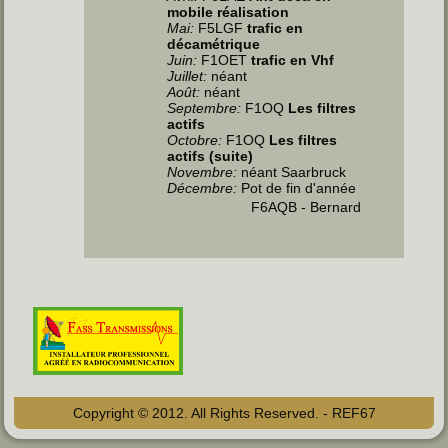
mobile réalisation
Mai
:
F5LGF
trafic en
décamétrique
Juin
:
F1OET
trafic en Vhf
Juillet
:
néant
Août:
néant
Septembre:
F1OQ
Les filtres
actifs
Octobre:
F1OQ
Les filtres
actifs (suite)
Novembre:
néant Saarbruck
Décembre:
Pot de fin d'année
F6AQB - Bernard
Copyright © 2012. All Rights Reserved. - REF67