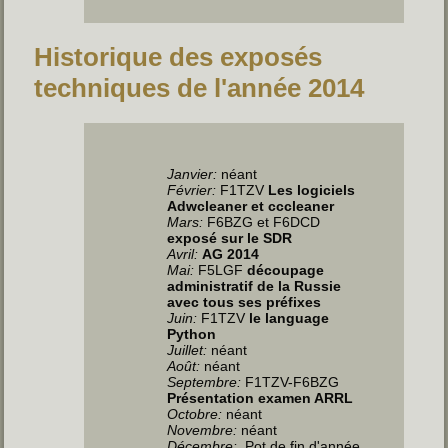
Historique des exposés
techniques de l'année 2014
Janvier:
néant
Février:
F1TZV
Les logiciels
Adwcleaner et cccleaner
Mars:
F6BZG et F6DCD
exposé sur le SDR
Avril:
AG 2014
Mai:
F5LGF
découpage
administratif de la Russie
avec tous ses préfixes
Juin
:
F1TZV
le language
Python
Juillet
:
néant
Août:
néant
Septembre:
F1TZV-F6BZG
Présentation examen ARRL
Octobre:
néant
Novembre:
néant
Décembre:
Pot de fin d'année