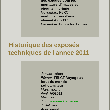
des calques pour les
montages d'images et
circuits imprimés
Novembre:
F5RCT
modifications d'une
alimentation PC
Décembre:
Pot de fin d'année
Historique des exposés
techniques de l'année 2011
Janvier:
néant
Février:
F5LGF
Voyage au
bout du monde
radioamateur
Mars:
néant
Avril:
AG2011
Mai:
néant
Juin
:
Journée Barbecue
Juillet
:
néant
Août:
néant