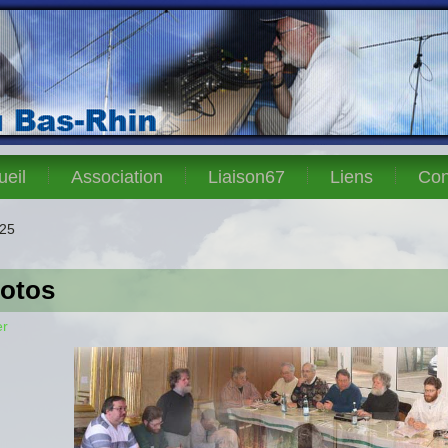
ueil
Association
Liaison67
Liens
Con
25
otos
er