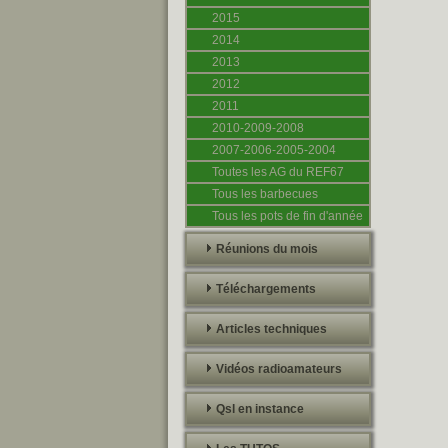
2015
2014
2013
2012
2011
2010-2009-2008
2007-2006-2005-2004
Toutes les AG du REF67
Tous les barbecues
Tous les pots de fin d'année
Réunions du mois
Téléchargements
Articles techniques
Vidéos radioamateurs
Qsl en instance