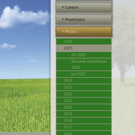
Contest
Reportages
Photos
2026
2025
AG 2025
Brocante et barbecue
2025
pot 2025
2024
2023
2022
2021
2020
2019
2018
2017
2016