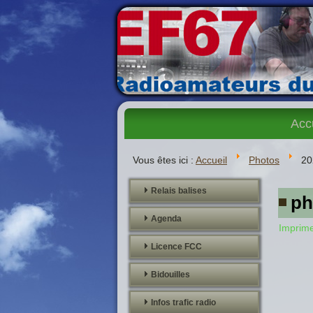
Acc
Vous êtes ici :
Accueil
Photos
20
Relais balises
ph
Agenda
Imprim
Licence FCC
Bidouilles
Infos trafic radio