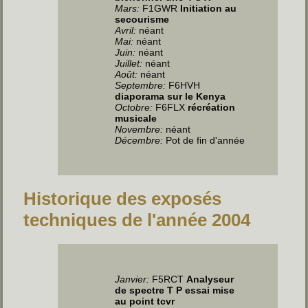
Mars:
F1GWR
Initiation au
secourisme
Avril
:
néant
Mai
:
néant
Juin
:
néant
Juillet
:
néant
Août:
néant
Septembre:
F6HVH
diaporama sur le Kenya
Octobre:
F6FLX
récréation
musicale
Novembre:
néant
Décembre:
Pot de fin d'année
Historique des exposés
techniques de l'année 2004
Janvier:
F5RCT
Analyseur
de spectre T P essai mise
au point tcvr