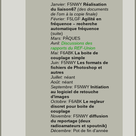
Janvier:
F5NWY
Réalisation
du liaison67
(des documents
de l'om à la copie finale)
Février:
F5LGF
Agilité en
fréquence – recherche
automatique fréquence
(suite)
Mars:
PÂQUES
Avril:
Discussions des
rapports du REF-Union
Mai:
F6ABK
La boite de
couplage simple
Juin
:
F5NWY
Les formats de
fichiers de Photoshop et
autres
Juillet
:
néant
Août:
néant
Septembre:
F5NWY
Initiation
au logiciel de retouche
d'images
Octobre:
F6ABK
Le regleur
discret pour boite de
couplage
Novembre:
F5NWY
diffusion
du reportage (deux
radioamateurs et spoutnik)
Décembre:
Pot de fin d'année