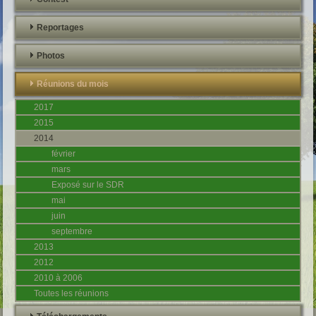
Reportages
Photos
Réunions du mois
2017
2015
2014
février
mars
Exposé sur le SDR
mai
juin
septembre
2013
2012
2010 à 2006
Toutes les réunions