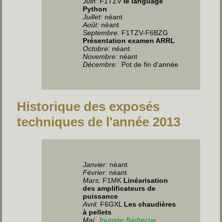
Juin
:
F1TZV
le language
Python
Juillet
:
néant
Août:
néant
Septembre:
F1TZV-F6BZG
Présentation examen ARRL
Octobre:
néant
Novembre:
néant
Décembre:
Pot de fin d'année
Historique des exposés
techniques de l'année 2013
Janvier:
néant
Février:
néant
Mars:
F1MK
Linéarisation
des amplificateurs de
puissance
Avril:
F6GXL
Les chaudières
à pellets
Mai:
Journée Barbecue