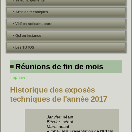
Téléchargements
Articles techniques
Vidéos radioamateurs
Qsl en instance
Les TUTOS
Réunions de fin de mois
Imprimer
Historique des exposés
techniques de l'année 2017
Janvier:
néant
Février:
néant
Mars:
néant
Avril:
F1MK Présentation de l'ICOM