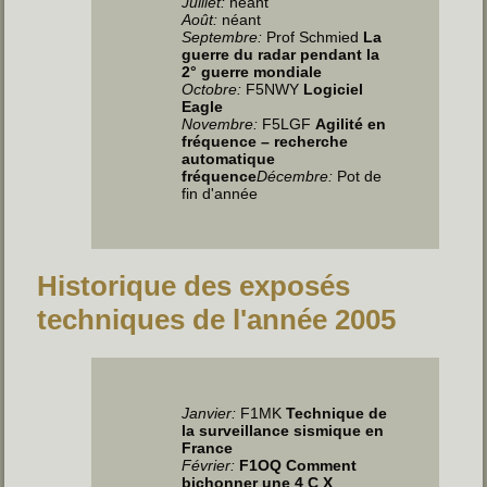
Juillet
:
néant
Août:
néant
Septembre:
Prof Schmied
La
guerre du radar pendant la
2° guerre mondiale
Octobre:
F5NWY
Logiciel
Eagle
Novembre:
F5LGF
Agilité en
fréquence – recherche
automatique
fréquence
Décembre:
Pot de
fin d'année
Historique des exposés
techniques de l'année 2005
Janvier:
F1MK
Technique de
la surveillance sismique en
France
Février:
F1OQ Comment
bichonner une 4 C X