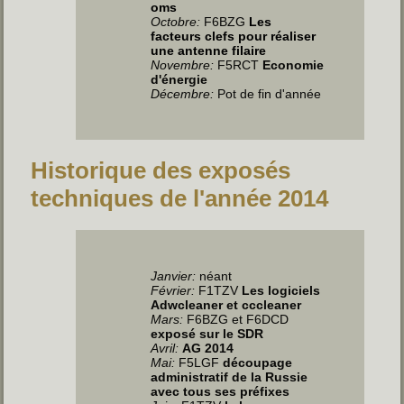
oms
Octobre:
F6BZG
Les
facteurs clefs pour réaliser
une antenne filaire
Novembre:
F5RCT
Economie
d'énergie
Décembre:
Pot de fin d'année
Historique des exposés
techniques de l'année 2014
Janvier:
néant
Février:
F1TZV
Les logiciels
Adwcleaner et cccleaner
Mars:
F6BZG et F6DCD
exposé sur le SDR
Avril:
AG 2014
Mai:
F5LGF
découpage
administratif de la Russie
avec tous ses préfixes