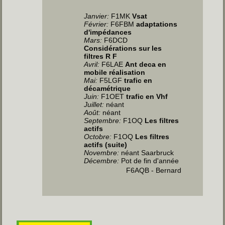
Janvier
:
F1MK
Vsat
Février:
F6FBM
adaptations
d'impédances
Mars:
F6DCD
Considérations sur les
filtres R F
Avril
:
F6LAE
Ant deca en
mobile réalisation
Mai
:
F5LGF
trafic en
décamétrique
Juin
:
F1OET
trafic en Vhf
Juillet
:
néant
Août:
néant
Septembre:
F1OQ
Les filtres
actifs
Octobre:
F1OQ
Les filtres
actifs (suite)
Novembre:
néant Saarbruck
Décembre:
Pot de fin d'année
F6AQB - Bernard