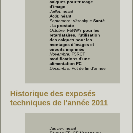
calques pour trucage
d'image
Juillet
:
néant
Août:
néant
Septembre:
Véronique
Santé
: la prostate
Octobre:
F5NWY
pour les
retardataires, l'utilisation
des calques pour les
montages d'images et
circuits imprimés
Novembre:
F5RCT
modifications d'une
alimentation PC
Décembre:
Pot de fin d'année
Historique des exposés
techniques de l'année 2011
Janvier:
néant
Février:
F5LGF
Voyage au