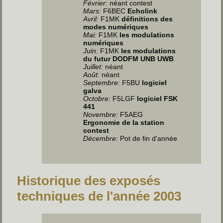
Février:
néant contest
Mars:
F6BEC
Echolink
Avril:
F1MK
définitions des
modes numériques
Mai:
F1MK
les modulations
numériques
Juin:
F1MK
les modulations
du futur DODFM UNB UWB
Juillet
:
néant
Août:
néant
Septembre:
F5BU
logiciel
galva
Octobre:
F5LGF
logiciel FSK
441
Novembre:
F5AEG
Ergonomie de la station
contest
Décembre:
Pot de fin d'année
Historique des exposés
techniques de l'année 2003