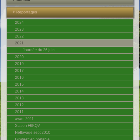
Reportages
2024
2023
2022
2021
Journée du 26 juin
2020
2019
2017
2016
2015
2014
2013
2012
2011
avant 2011
Station F6KQV
Nettoyage sept 2010
Gimbrett en portable