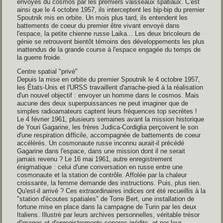
envoyés du cosmos par les premiers vaisseaux spatiaux. C'est
ainsi que le 4 octobre 1957, ils interceptent les bip-bip du premier
Spoutnik mis en orbite. Un mois plus tard, ils entendent les
battements de coeur du premier être vivant envoyé dans
l'espace, la petite chienne russe Laika... Les deux bricoleurs de
génie se retrouvent bientôt témoins des développements les plus
inattendus de la grande course à l'espace engagée du temps de
la guerre froide.
Centre spatial "privé"
Depuis la mise en orbite du premier Spoutnik le 4 octobre 1957,
les États-Unis et l'URSS travaillent d'arrache-pied à la réalisation
d'un nouvel objectif : envoyer un homme dans le cosmos. Mais
aucune des deux superpuissances ne peut imaginer que de
simples radioamateurs captent leurs fréquences top secrètes !
Le 4 février 1961, plusieurs semaines avant la mission historique
de Youri Gagarine, les frères Judica-Cordiglia perçoivent le son
d'une respiration difficile, accompagnée de battements de coeur
accélérés. Un cosmonaute russe inconnu aurait-il précédé
Gagarine dans l'espace, dans une mission dont il ne serait
jamais revenu ? Le 16 mai 1961, autre enregistrement
énigmatique : celui d'une conversation en russe entre une
cosmonaute et la station de contrôle. Affolée par la chaleur
croissante, la femme demande des instructions. Puis, plus rien.
Qu'est-il arrivé ? Ces extraordinaires indices ont été recueillis à la
"station d'écoutes spatiales" de Torre Bert, une installation de
fortune mise en place dans la campagne de Turin par les deux
Italiens. Illustré par leurs archives personnelles, véritable trésor
d'images et d'enregistrements sonores inédits, et par leur