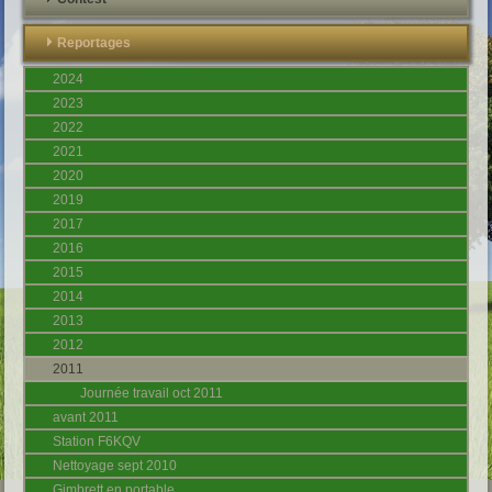
Reportages
2024
2023
2022
2021
2020
2019
2017
2016
2015
2014
2013
2012
2011
Journée travail oct 2011
avant 2011
Station F6KQV
Nettoyage sept 2010
Gimbrett en portable