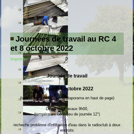
Journées de travail au RC 4
et 8 octobre 2022
Imprimer
Journée de travail
le mardi 4 octobre 2022
(toutes les photos dans le diaporama en haut de page)
Début des travaux 9h00,
(température en milieu de journée 12°)
recheche problème d'infiltration d'eau dans le radioclub à deux
endroits