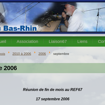
ueil
Association
Liaison67
Liens
Con
mois
2010 à 2006
2006
septembre
e 2006
Réunion de fin de mois au REF67
17 septembre 2006