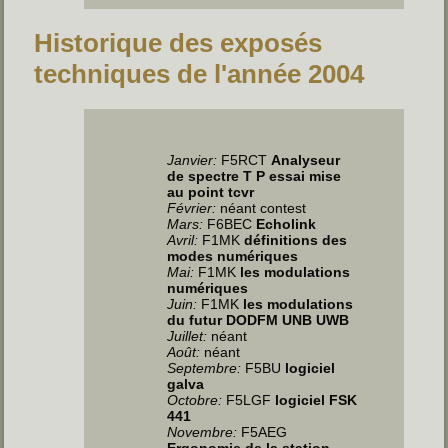
Historique des exposés
techniques de l'année 2004
Janvier:
F5RCT
Analyseur
de spectre T P essai mise
au point tcvr
Février:
néant contest
Mars:
F6BEC
Echolink
Avril:
F1MK
définitions des
modes numériques
Mai:
F1MK
les modulations
numériques
Juin:
F1MK
les modulations
du futur DODFM UNB UWB
Juillet
:
néant
Août:
néant
Septembre:
F5BU
logiciel
galva
Octobre:
F5LGF
logiciel FSK
441
Novembre:
F5AEG
Ergonomie de la station