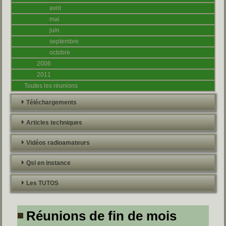
avril
mai
juin
septembre
octobre
2006
2011
Toutes les réunions
Téléchargements
Articles techniques
Vidéos radioamateurs
Qsl en instance
Les TUTOS
Réunions de fin de mois