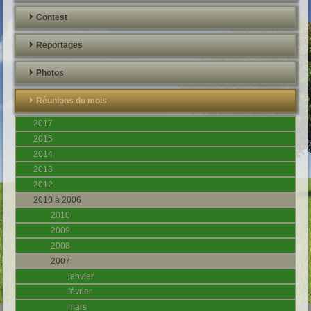
Contest
Reportages
Photos
Réunions du mois
2017
2015
2014
2013
2012
2010 à 2006
2010
2009
2008
2007
janvier
février
mars