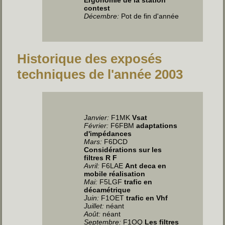
contest
Décembre:
Pot de fin d'année
Historique des exposés
techniques de l'année 2003
Janvier
:
F1MK
Vsat
Février:
F6FBM
adaptations
d'impédances
Mars:
F6DCD
Considérations sur les
filtres R F
Avril
:
F6LAE
Ant deca en
mobile réalisation
Mai
:
F5LGF
trafic en
décamétrique
Juin
:
F1OET
trafic en Vhf
Juillet
:
néant
Août:
néant
Septembre:
F1OQ
Les filtres