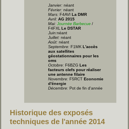
Janvier:
néant
Février:
néant
Mars:
F4AVI
La DMR
Avril:
AG 2015
Mai:
Journée Barbecue
/
F4FXL
Le DSTAR
Juin
:
néant
Juillet
:
néant
Août:
néant
Septembre:
F1MK
L'accès
aux satellites
géostationnaires pour les
oms
Octobre:
F6BZG
Les
facteurs clefs pour réaliser
une antenne filaire
Novembre:
F5RCT
Economie
d'énergie
Décembre:
Pot de fin d'année
Historique des exposés
techniques de l'année 2014