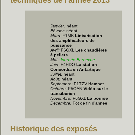
Janvier:
néant
Février:
néant
Mars:
F1MK
Linéarisation
des amplificateurs de
puissance
Avril:
F6GXL
Les chaudières
à pellets
Mai:
Journée Barbecue
Juin
:
F4HDO
La station
Concordia en Antartique
Juillet
:
néant
Août:
néant
Septembre:
F1TZV
Hamnet
Octobre:
F5OAN
Vidéo sur le
transibérien
Novembre:
F6GXL
La bourse
Décembre:
Pot de fin d'année
Historique des exposés