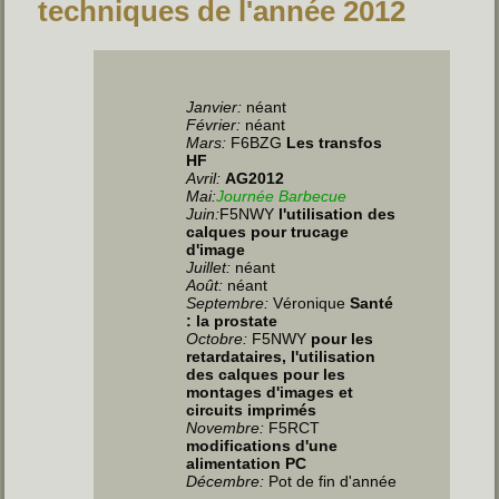
techniques de l'année 2012
Janvier:
néant
Février:
néant
Mars:
F6BZG
Les transfos
HF
Avril:
AG2012
Mai:
Journée Barbecue
Juin
:
F5NWY
l'utilisation des
calques pour trucage
d'image
Juillet
:
néant
Août:
néant
Septembre:
Véronique
Santé
: la prostate
Octobre:
F5NWY
pour les
retardataires, l'utilisation
des calques pour les
montages d'images et
circuits imprimés
Novembre:
F5RCT
modifications d'une
alimentation PC
Décembre:
Pot de fin d'année