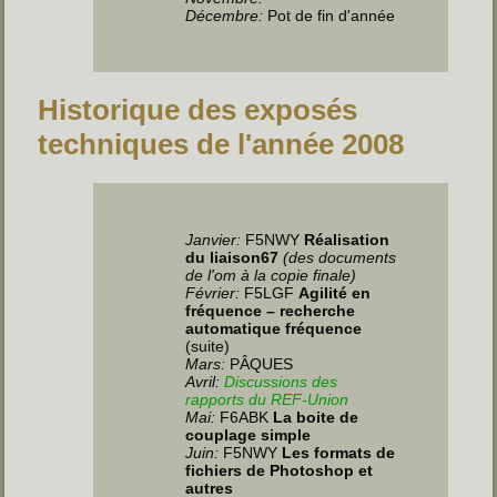
Décembre:
Pot de fin d'année
Historique des exposés
techniques de l'année 2008
Janvier:
F5NWY
Réalisation
du liaison67
(des documents
de l'om à la copie finale)
Février:
F5LGF
Agilité en
fréquence – recherche
automatique fréquence
(suite)
Mars:
PÂQUES
Avril:
Discussions des
rapports du REF-Union
Mai:
F6ABK
La boite de
couplage simple
Juin
:
F5NWY
Les formats de
fichiers de Photoshop et
autres