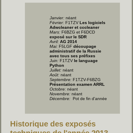
Janvier:
néant
Février:
F1TZV
Les logiciels
Adwcleaner et cccleaner
Mars:
F6BZG et F6DCD
exposé sur le SDR
Avril:
AG 2014
Mai:
F5LGF
découpage
administratif de la Russie
avec tous ses préfixes
Juin
:
F1TZV
le language
Python
Juillet
:
néant
Août:
néant
Septembre:
F1TZV-F6BZG
Présentation examen ARRL
Octobre:
néant
Novembre:
néant
Décembre:
Pot de fin d'année
Historique des exposés
techniques de l'année 2013