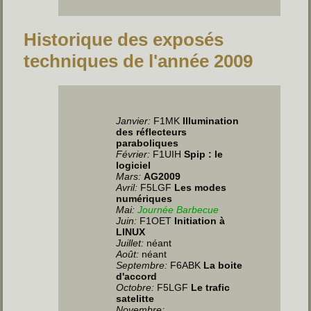
Historique des exposés
techniques de l'année 2009
Janvier:
F1MK
Illumination
des réflecteurs
paraboliques
Février:
F1UIH
Spip : le
logiciel
Mars:
AG2009
Avril:
F5LGF
Les modes
numériques
Mai:
Journée Barbecue
Juin
:
F1OET
Initiation à
LINUX
Juillet
:
néant
Août:
néant
Septembre:
F6ABK
La boite
d'accord
Octobre:
F5LGF
Le trafic
satelitte
Novembre: