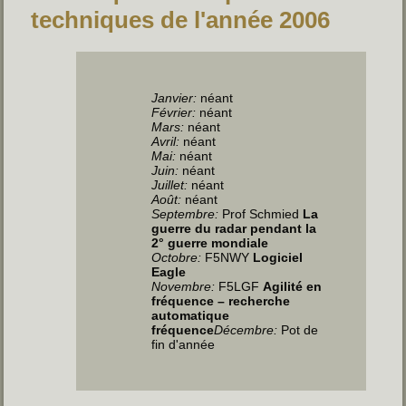
techniques de l'année 2006
Janvier
:
néant
Février:
néant
Mars:
néant
Avril
:
néant
Mai
:
néant
Juin
:
néant
Juillet
:
néant
Août:
néant
Septembre:
Prof Schmied
La
guerre du radar pendant la
2° guerre mondiale
Octobre:
F5NWY
Logiciel
Eagle
Novembre:
F5LGF
Agilité en
fréquence – recherche
automatique
fréquence
Décembre:
Pot de
fin d'année