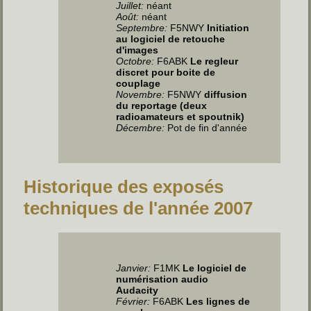
Juillet
:
néant
Août:
néant
Septembre:
F5NWY
Initiation
au logiciel de retouche
d'images
Octobre:
F6ABK
Le regleur
discret pour boite de
couplage
Novembre:
F5NWY
diffusion
du reportage (deux
radioamateurs et spoutnik)
Décembre:
Pot de fin d'année
Historique des exposés
techniques de l'année 2007
Janvier
:
F1MK
Le logiciel de
numérisation audio
Audacity
Février:
F6ABK
Les lignes de