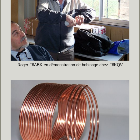
Roger F6ABK en démonstration de bobinage chez F6KQV