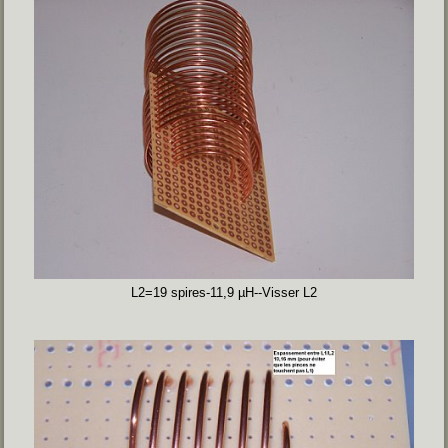
L2=19 spires-11,9 µH--Visser L2