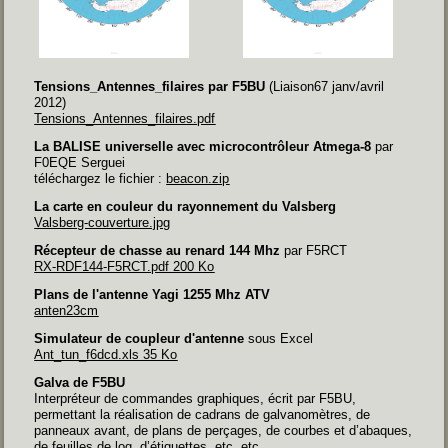
Tensions_Antennes_filaires par F5BU
(Liaison67 janv/avril
2012)
Tensions_Antennes_filaires.pdf
La BALISE universelle avec microcontrôleur Atmega-8
par
F0EQE Serguei
téléchargez le fichier :
beacon.zip
La carte en couleur du rayonnement du Valsberg
Valsberg-couverture.jpg
Récepteur de chasse au renard 144 Mhz
par F5RCT
RX-RDF144-F5RCT.pdf 200 Ko
Plans de l'antenne Yagi 1255 Mhz ATV
anten23cm
Simulateur de coupleur d'antenne
sous Excel
Ant_tun_f6dcd.xls 35 Ko
Galva de F5BU
Interpréteur de commandes graphiques, écrit par F5BU,
permettant la réalisation de cadrans de galvanomètres,
de
panneaux avant, de plans de perçages, de courbes et d’abaques,
de feuilles de log, d’étiquettes, etc, etc.