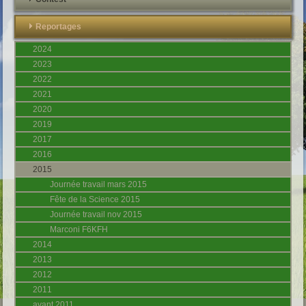
Reportages
2024
2023
2022
2021
2020
2019
2017
2016
2015
Journée travail mars 2015
Fête de la Science 2015
Journée travail nov 2015
Marconi F6KFH
2014
2013
2012
2011
avant 2011