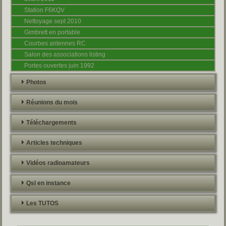
Station F6KQV
Nettoyage sept 2010
Gimbrett en portable
Courbes antennes RC
Salon des associations listing
Portes ouvertes juin 1992
Photos
Réunions du mois
Téléchargements
Articles techniques
Vidéos radioamateurs
Qsl en instance
Les TUTOS