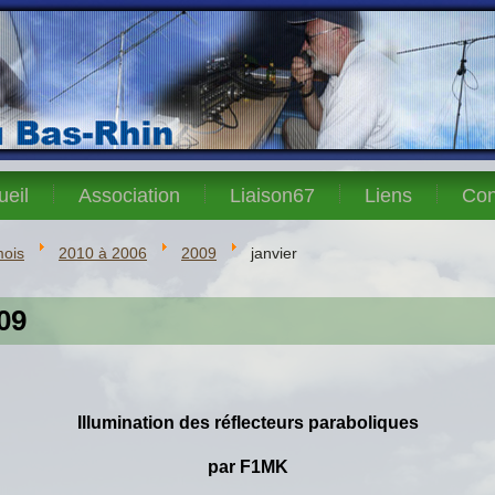
ueil
Association
Liaison67
Liens
Con
mois
2010 à 2006
2009
janvier
09
Illumination des réflecteurs paraboliques
par F1MK