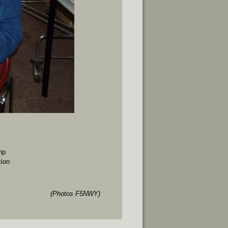
hp
tion
(Photos F5NWY)