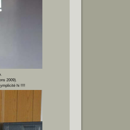
e.
ions 2009).
mplicité hi !!!!