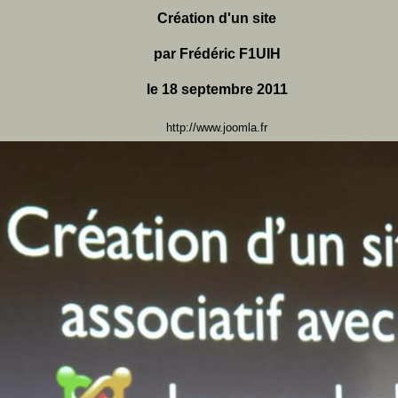
Création d'un site
par Frédéric F1UIH
le 18 septembre 2011
http://www.joomla.fr