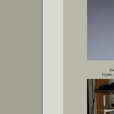
D'a
F1UIH, F