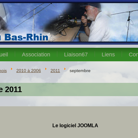
ueil
Association
Liaison67
Liens
Con
mois
2010 à 2006
2011
septembre
e 2011
Le logiciel JOOMLA